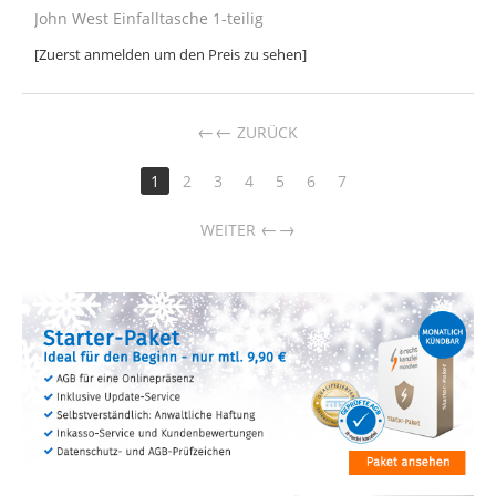
John West Einfalltasche 1-teilig
[Zuerst anmelden um den Preis zu sehen]
←
ZURÜCK
1
2
3
4
5
6
7
→
WEITER