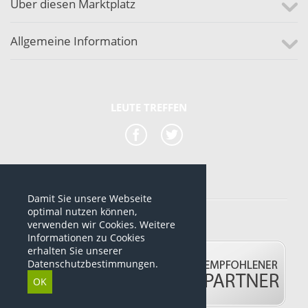
Über diesen Marktplatz
Allgemeine Information
LEUTE TREFFEN
Damit Sie unsere Webseite
*alle Preise sind netto Preise
optimal nutzen können,
verwenden wir Cookies. Weitere
© 2012-2026 www.dropshipping-marktplatz.de
Informationen zu Cookies
erhalten Sie unserer
Datenschutzbestimmungen.
OK