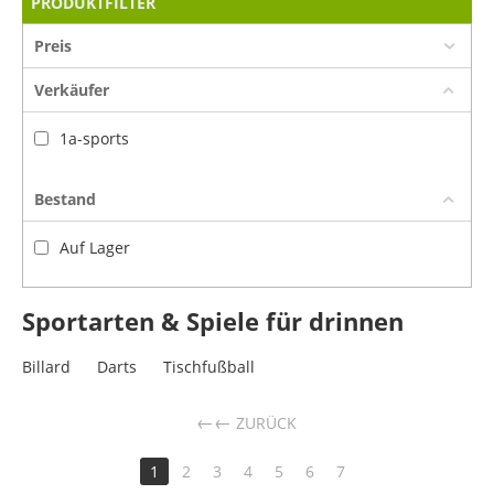
PRODUKTFILTER
Preis
Verkäufer
1a-sports
Bestand
Auf Lager
Sportarten & Spiele für drinnen
Billard
Darts
Tischfußball
←
ZURÜCK
1
2
3
4
5
6
7