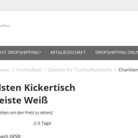
IST DROPSHIPPING?
MITGLIEDSCHAFT
DROPSHIPPING ONL
innen
/
Tischfußball
/
Zubehör für Tischfußballtische
/
Charlsten
lsten Kickertisch
leiste Weiß
lden um den Preis zu sehen]
2-3 Tage
 nach GPSR: