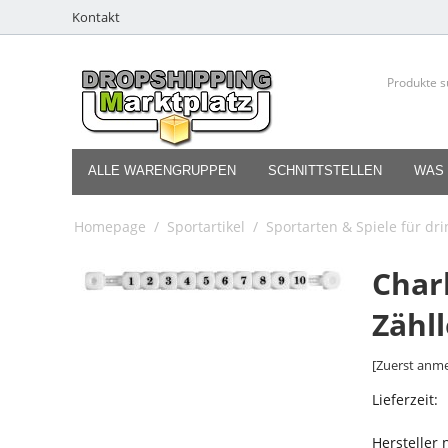
Kontakt
ALLE WARENGRUPPEN
SCHNITTSTELLEN
WAS 
Homepage
/
Sportartikel
/
Sportarten & Spiele für dr
Char
Zähl
[Zuerst anme
Lieferzeit:
Hersteller