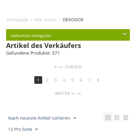
Homepage
/
Alle Stores
/
DEKODOR
Lieferanten Kategorien
Artikel des Verkäufers
Gefundene Produkte: 371
←
ZURÜCK
1
2
3
4
5
6
7
8
→
WEITER
Nach neueste Artikel sortieren
12 Pro Seite