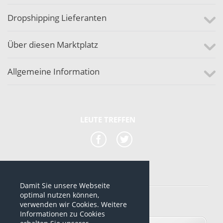
Dropshipping Lieferanten
Über diesen Marktplatz
Allgemeine Information
LEUTE TREFFEN
Damit Sie unsere Webseite
*alle Preise sind netto Preise
optimal nutzen können,
verwenden wir Cookies. Weitere
© 2012-2026 www.dropshipping-marktplatz.de
Informationen zu Cookies