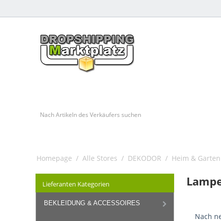
Homepage
/
Alle Stores
/
DEKODOR
/
Heim & Garten
Lamp
Lieferanten Kategorien
BEKLEIDUNG & ACCESSOIRES
Nach ne