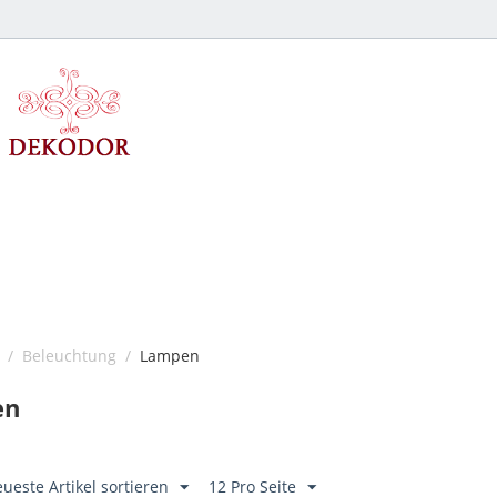
/
Beleuchtung
/
Lampen
en
ueste Artikel sortieren
12 Pro Seite