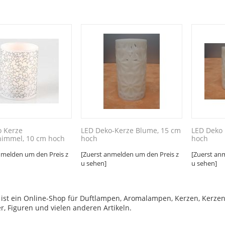
o Kerze
LED Deko-Kerze Blume, 15 cm
LED Deko 
himmel, 10 cm hoch
hoch
hoch
nmelden um den Preis z
[Zuerst anmelden um den Preis z
[Zuerst an
u sehen]
u sehen]
t ein Online-Shop für Duftlampen, Aromalampen, Kerzen, Kerzenglä
r, Figuren und vielen anderen Artikeln.