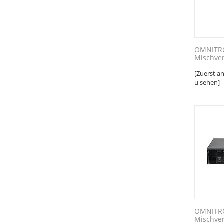
OMNITRO
Mischver
[Zuerst a
u sehen]
OMNITRO
Mischver