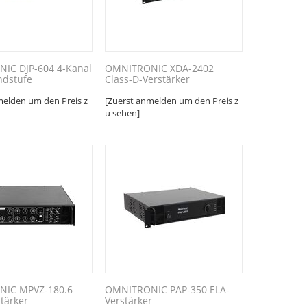
IC DJP-604 4-Kanal
OMNITRONIC XDA-2402
ndstufe
Class-D-Verstärker
melden um den Preis z
[Zuerst anmelden um den Preis z
u sehen]
IC MPVZ-180.6
OMNITRONIC PAP-350 ELA-
tärker
Verstärker