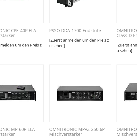
NIC CPE-40P ELA-
PSSO DDA-1700 Endstufe
OMNITRON
stärker
Class-D E
[Zuerst anmelden um den Preis z
nmelden um den Preis z
[Zuerst an
u sehen]
u sehen]
NIC MP-60P ELA-
OMNITRONIC MPVZ-250.6P
OMNITRON
stärker
Mischverstärker
Mischvers