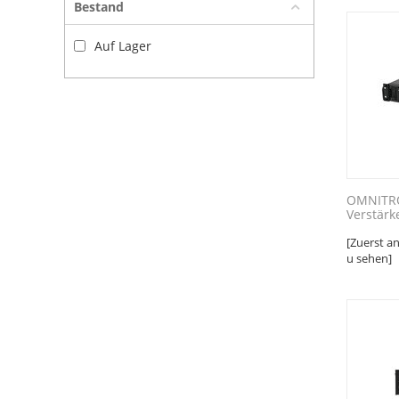
Bestand
Auf Lager
OMNITRO
Verstärk
[Zuerst a
u sehen]