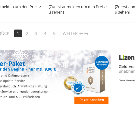
nmelden um den Preis z
[Zuerst anmelden um den Preis z
[Zuerst an
u sehen]
u sehen]
→
RÜCK
1
2
3
4
5
WEITER