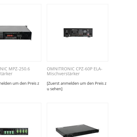
IC MPZ-250.6
OMNITRONIC CPZ-60P ELA-
tärker
Mischverstärker
melden um den Preis z
[Zuerst anmelden um den Preis z
u sehen]