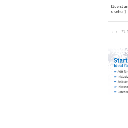
[Zuerst a
u sehen]
←
ZU