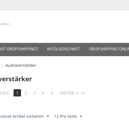
IST DROPSHIPPING?
MITGLIEDSCHAFT
DROPSHIPPING ONL
/
Audioverstärker
verstärker
→
RÜCK
1
2
3
4
5
WEITER
ueste Artikel sortieren
12 Pro Seite