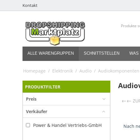
Kontakt
ALLE WARENGRUPPEN
SCHNITTSTELLEN
WAS 
Homepage
/
Elektronik
/
Audio
/
Audiokomponenten
Audio
PRODUKTFILTER
Preis
←
ZU
Verkäufer
Power & Handel Vertriebs-GmbH
Nach ne