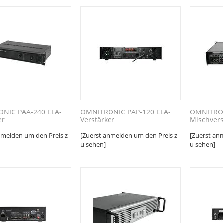
NIC PAA-240 ELA-
OMNITRONIC PAP-120 ELA-
OMNITRON
er
Verstärker
Mischvers
nmelden um den Preis z
[Zuerst anmelden um den Preis z
[Zuerst an
u sehen]
u sehen]