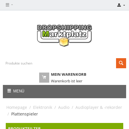
MEIN WARENKORB
Warenkorb ist leer
MENÜ
Homepage
/
Elektronik
/
Audio
/
Audioplayer & -rekorder
/
Plattenspieler
PRODUKTFILTER