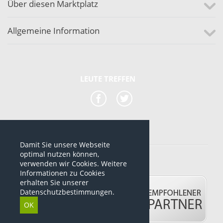
Über diesen Marktplatz
Allgemeine Information
LEUTE TREFFEN
Damit Sie unsere Webseite
*alle Preise sind netto Preise
optimal nutzen können,
verwenden wir Cookies. Weitere
© 2012-2026 www.dropshipping-marktplatz.de
Informationen zu Cookies
erhalten Sie unserer
Datenschutzbestimmungen.
OK