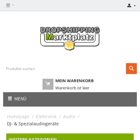
MEIN WARENKORB
Warenkorb ist leer
MENÜ
Homepage
/
Elektronik
/
Audio
/
DJ- & Spezialaudiogeräte
WEITERE KATEGORIEN