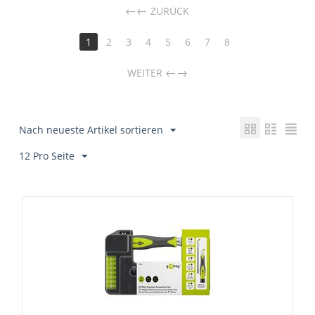
←
ZURÜCK
1
2
3
4
5
6
7
8
→
WEITER
Nach neueste Artikel sortieren
12 Pro Seite