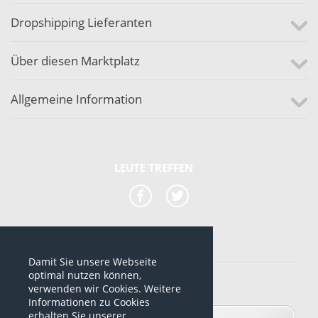
Dropshipping Lieferanten
Über diesen Marktplatz
Allgemeine Information
LEUTE TREFFEN
Damit Sie unsere Webseite
*alle Preise sind netto Preise
optimal nutzen können,
verwenden wir Cookies. Weitere
© 2012-2026 www.dropshipping-marktplatz.de
Informationen zu Cookies
erhalten Sie unserer