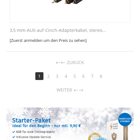
3,5-mm-AUX-auf-Cinch-Adapterkabel, stereo...
[Zuerst anmelden um den Preis zu sehen]
←
ZURÜCK
1
2
3
4
5
6
7
8
→
WEITER