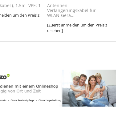
abel (, 1.5m- VPE: 1
Antennen-
Verlängerungskabel für
melden um den Preis z
WLAN-Gerä...
[Zuerst anmelden um den Preis z
u sehen]