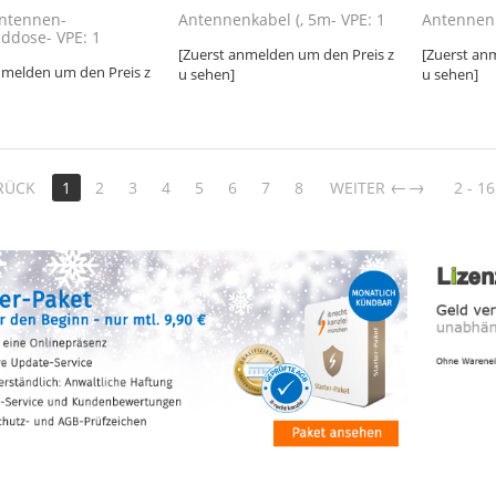
Antennen-
Antennenkabel (, 5m- VPE: 1
Antennenk
nddose- VPE: 1
[Zuerst anmelden um den Preis z
[Zuerst an
nmelden um den Preis z
u sehen]
u sehen]
→
RÜCK
1
2
3
4
5
6
7
8
WEITER
2 - 16