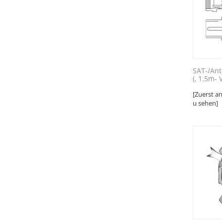
SAT-/An
(, 1.5m- 
[Zuerst a
u sehen]