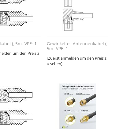
abel (, 5m- VPE: 1
Gewinkeltes Antennenkabel (,
5m- VPE: 1
melden um den Preis z
[Zuerst anmelden um den Preis z
u sehen]