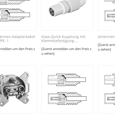
tennen-Adapterkabel
Koax-Quick-Kupplung mit
Antennenk
VPE: 1
Klemmbefestigung-...
[Zuerst an
nmelden um den Preis z
[Zuerst anmelden um den Preis z
u sehen]
u sehen]