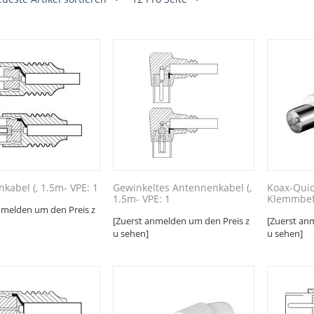
kabel (, 1.5m- VPE: 1
Gewinkeltes Antennenkabel (,
Koax-Quic
1.5m- VPE: 1
Klemmbefe
nmelden um den Preis z
[Zuerst anmelden um den Preis z
[Zuerst an
u sehen]
u sehen]