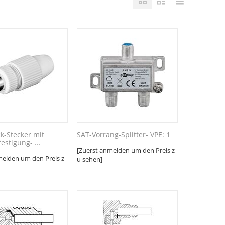
k-Stecker mit
SAT-Vorrang-Splitter- VPE: 1
stigung- ...
[Zuerst anmelden um den Preis z
melden um den Preis z
u sehen]