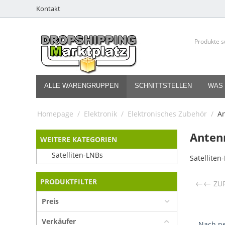
Kontakt
ALLE WARENGRUPPEN
SCHNITTSTELLEN
WAS 
Homepage
/
Elektronik
/
Elektronisches Zubehör
/
A
Anten
WEITERE KATEGORIEN
Satelliten-LNBs
Satelliten
PRODUKTFILTER
←
ZU
Preis
Verkäufer
Nach ne