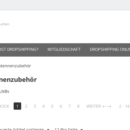
IST DROPSHIPPING?
MITGLIEDSCHAFT
DROPSHIPPING ONL
ntennenzubehör
nenzubehör
-LNBs
→
RÜCK
1
2
3
4
5
6
7
8
WEITER
2 - 16
ueste Artikel sortieren
12 Pro Seite