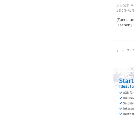
3-Loch 
Stich-/E
[Zuerst a
u sehen]
←
ZU