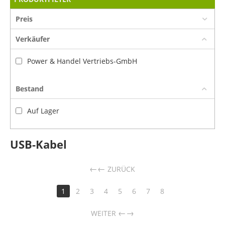
Preis
Verkäufer
Power & Handel Vertriebs-GmbH
Bestand
Auf Lager
USB-Kabel
←
ZURÜCK
1
2
3
4
5
6
7
8
→
WEITER