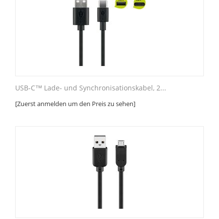
USB-C™ Lade- und Synchronisationskabel, 2...
[Zuerst anmelden um den Preis zu sehen]