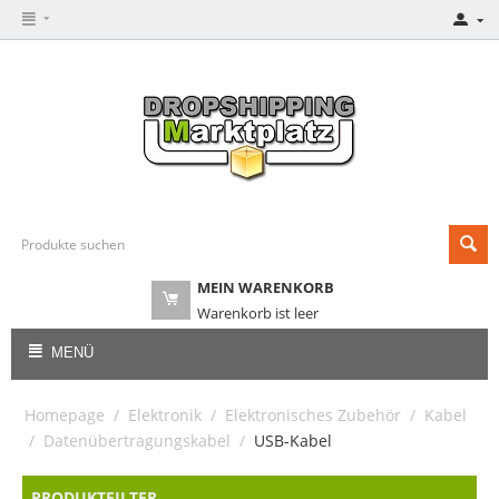
MEIN WARENKORB
Warenkorb ist leer
MENÜ
Homepage
/
Elektronik
/
Elektronisches Zubehör
/
Kabel
/
Datenübertragungskabel
/
USB-Kabel
PRODUKTFILTER