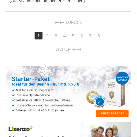
[Zuerst anmelden um den Preis zu sehen]
←
ZURÜCK
1
2
3
4
5
6
7
8
→
WEITER