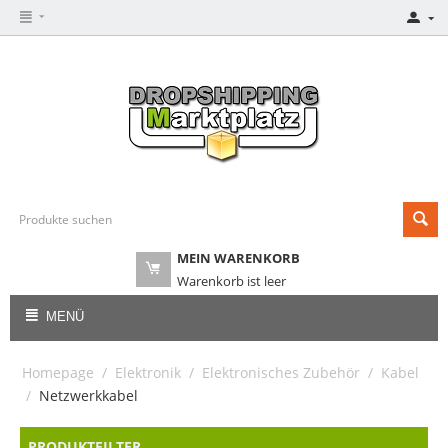
MEIN WARENKORB
Warenkorb ist leer
MENÜ
Homepage
/
Elektronik
/
Elektronisches Zubehör
/
Kabel
/
Netzwerkkabel
PRODUKTFILTER