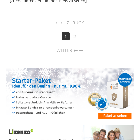
[Zuerst anmelden um den Preis zu sehen]
←
ZURÜCK
1
2
→
WEITER