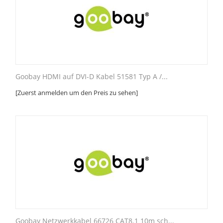
Goobay HDMI auf DVI-D Kabel 51581 Typ A /...
[Zuerst anmelden um den Preis zu sehen]
Goobay Netzwerkkabel 66726 CAT8.1 10m sch...