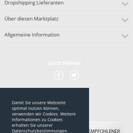
Dropshipping Lieferanten
Über diesen Marktplatz
Allgemeine Information
LEUTE TREFFEN
Damit Sie unsere Webseite
*alle Preise sind netto Preise
optimal nutzen können,
verwenden wir Cookies. Weitere
© 2012-2026 www.dropshipping-marktplatz.de
Informationen zu Cookies
erhalten Sie unserer
Datenschutzbestimmungen.