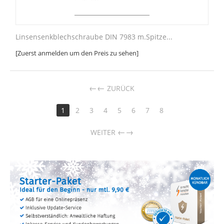
Linsensenkblechschraube DIN 7983 m.Spitze...
[Zuerst anmelden um den Preis zu sehen]
←
ZURÜCK
1
2
3
4
5
6
7
8
→
WEITER