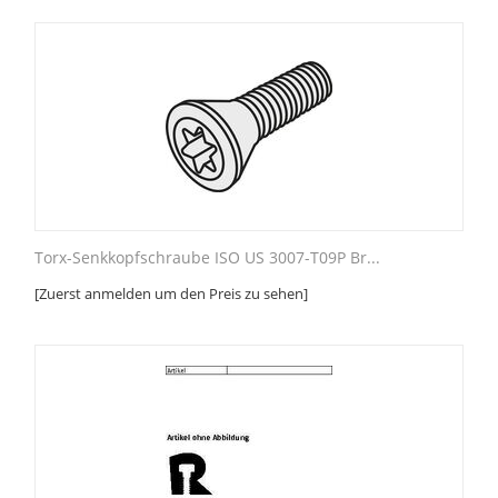
Torx-Senkkopfschraube ISO US 3007-T09P Br...
[Zuerst anmelden um den Preis zu sehen]