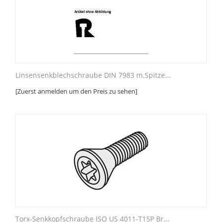
Linsensenkblechschraube DIN 7983 m.Spitze...
[Zuerst anmelden um den Preis zu sehen]
Torx-Senkkopfschraube ISO US 4011-T15P Br...