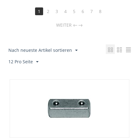
1
2
3
4
5
6
7
8
→
WEITER
Nach neueste Artikel sortieren
12 Pro Seite