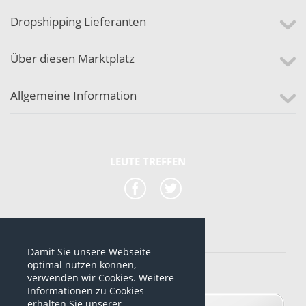
Dropshipping Lieferanten
Über diesen Marktplatz
Allgemeine Information
LEUTE TREFFEN
Damit Sie unsere Webseite
*alle Preise sind netto Preise
optimal nutzen können,
verwenden wir Cookies. Weitere
© 2012-2026 www.dropshipping-marktplatz.de
Informationen zu Cookies
erhalten Sie unserer