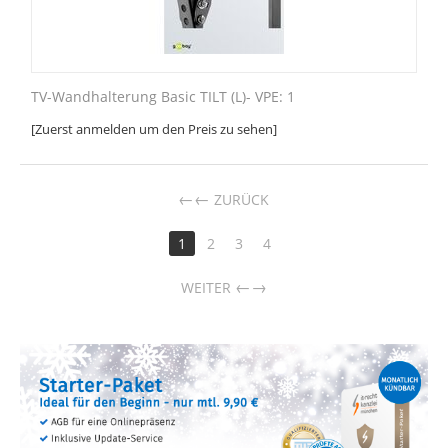
TV-Wandhalterung Basic TILT (L)- VPE: 1
[Zuerst anmelden um den Preis zu sehen]
←
ZURÜCK
1
2
3
4
→
WEITER