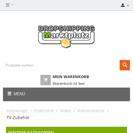
MEIN WARENKORB
Warenkorb ist leer
MENÜ
Homepage
/
Elektronik
/
Video
/
Videozubehör
/
TV-Zubehör
WEITERE KATEGORIEN