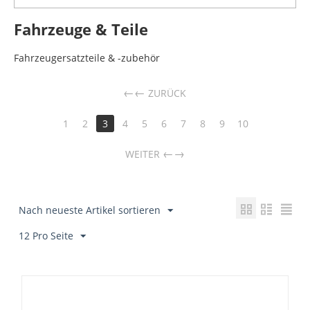
Fahrzeuge & Teile
Fahrzeugersatzteile & -zubehör
←
ZURÜCK
1
2
3
4
5
6
7
8
9
10
→
WEITER
Nach neueste Artikel sortieren
12 Pro Seite