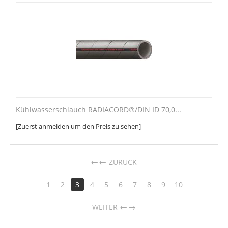
Kühlwasserschlauch RADIACORD®/DIN ID 70,0...
[Zuerst anmelden um den Preis zu sehen]
←
ZURÜCK
1
2
3
4
5
6
7
8
9
10
→
WEITER