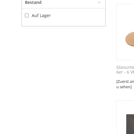
Bestand
Auf Lager
Glasunt
6er - 6 V
[Zuerst a
u sehen]