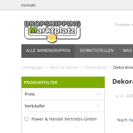
Kontakt
ALLE WARENGRUPPEN
SCHNITTSTELLEN
WAS 
Homepage
/
Heim & Garten
/
Dekoration
/
Dekorativ
Dekor
PRODUKTFILTER
Preis
←
ZU
Verkäufer
Power & Handel Vertriebs-GmbH
Nach ne