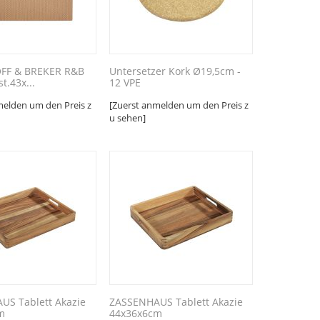
FF & BREKER R&B
Untersetzer Kork Ø19,5cm -
st.43x...
12 VPE
melden um den Preis z
[Zuerst anmelden um den Preis z
u sehen]
US Tablett Akazie
ZASSENHAUS Tablett Akazie
m
44x36x6cm