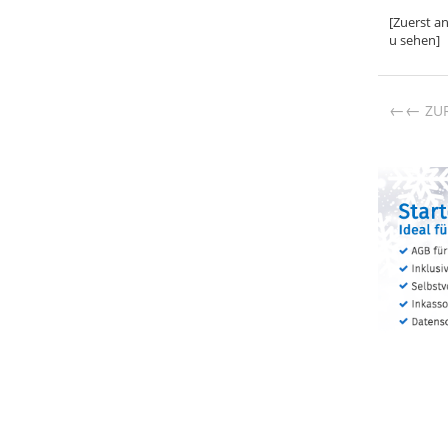
[Zuerst a
u sehen]
←
ZU