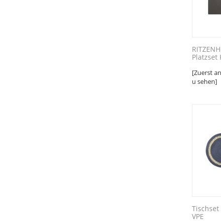
RITZENH
Platzset 
[Zuerst a
u sehen]
Tischset
VPE