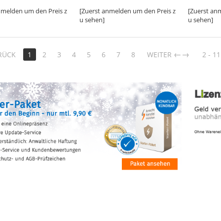
nmelden um den Preis z
[Zuerst anmelden um den Preis z
[Zuerst an
u sehen]
u sehen]
→
RÜCK
1
2
3
4
5
6
7
8
WEITER
2 - 11