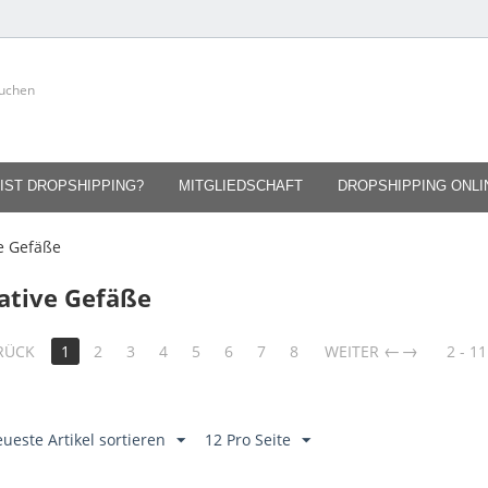
IST DROPSHIPPING?
MITGLIEDSCHAFT
DROPSHIPPING ONL
e Gefäße
ative Gefäße
→
RÜCK
1
2
3
4
5
6
7
8
WEITER
2 - 11
ueste Artikel sortieren
12 Pro Seite