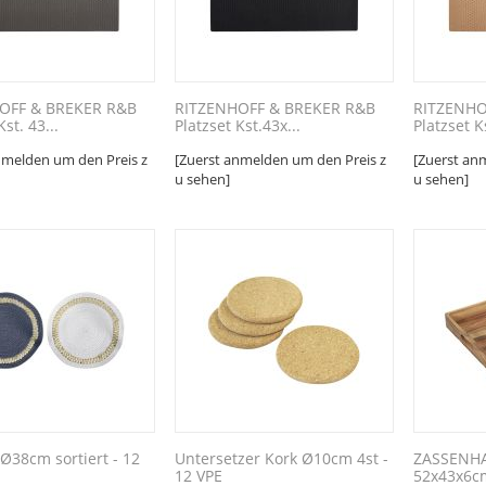
OFF & BREKER R&B
RITZENHOFF & BREKER R&B
RITZENHO
Kst. 43...
Platzset Kst.43x...
Platzset K
nmelden um den Preis z
[Zuerst anmelden um den Preis z
[Zuerst an
u sehen]
u sehen]
 Ø38cm sortiert - 12
Untersetzer Kork Ø10cm 4st -
ZASSENHA
12 VPE
52x43x6c