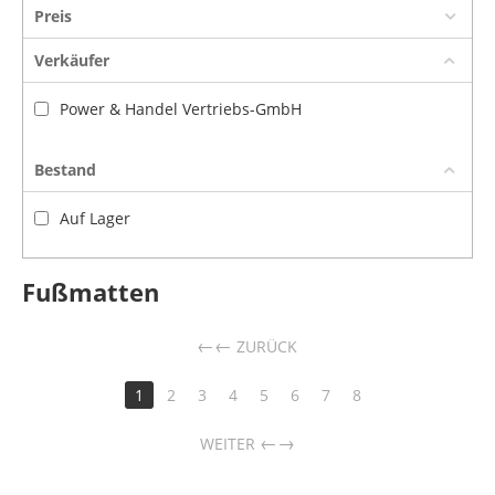
Preis
Verkäufer
Power & Handel Vertriebs-GmbH
Bestand
Auf Lager
Fußmatten
←
ZURÜCK
1
2
3
4
5
6
7
8
→
WEITER