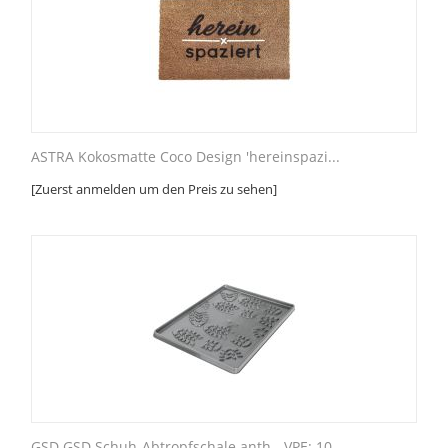
ASTRA Kokosmatte Coco Design 'hereinspazi...
[Zuerst anmelden um den Preis zu sehen]
GSD GSD Schuh-Abtropfschale anth - VPE: 10