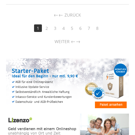
←
ZURÜCK
1
2
3
4
5
6
7
8
→
WEITER