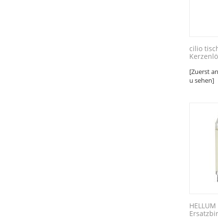
cilio tis
Kerzenlö
[Zuerst a
u sehen]
HELLUM 
Ersatzbi