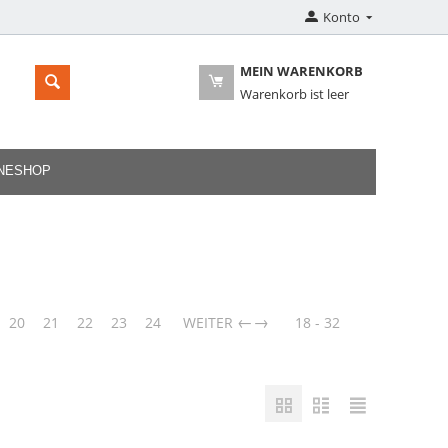
Konto
MEIN WARENKORB
Warenkorb ist leer
INESHOP
→
20
21
22
23
24
WEITER
18 - 32