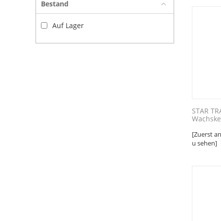
Bestand
Auf Lager
STAR TR
Wachsker
[Zuerst a
u sehen]