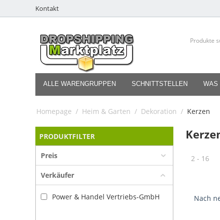
Kontakt
ALLE WARENGRUPPEN
SCHNITTSTELLEN
WAS 
Homepage
/
Heim & Garten
/
Dekoration
/
Kerzen
Kerze
PRODUKTFILTER
Preis
2 - 16
Verkäufer
Power & Handel Vertriebs-GmbH
Nach ne