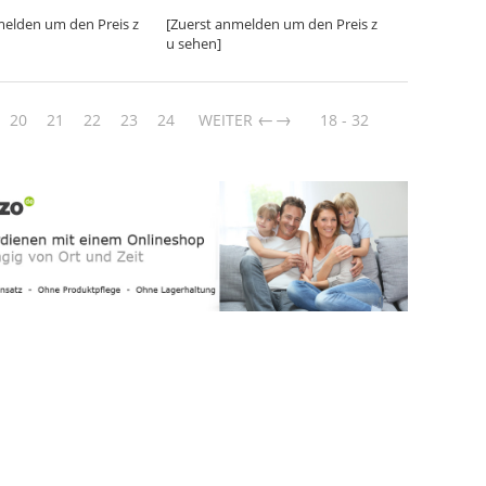
melden um den Preis z
[Zuerst anmelden um den Preis z
u sehen]
→
20
21
22
23
24
WEITER
18 - 32