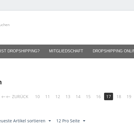
IST DROPSHIPPING?
MITGLIEDSCHAFT
DROPSHIPPING ONL
n
←
ZURÜCK
10
11
12
13
14
15
16
17
18
19
ueste Artikel sortieren
12 Pro Seite