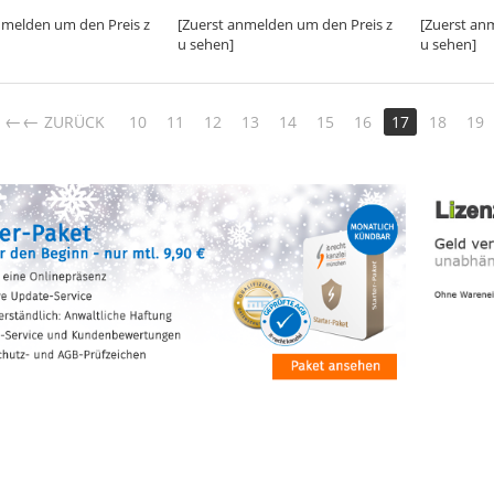
nmelden um den Preis z
[Zuerst anmelden um den Preis z
[Zuerst an
u sehen]
u sehen]
←
ZURÜCK
10
11
12
13
14
15
16
17
18
19