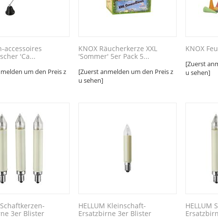
ch-accessoires
KNOX Räucherkerze XXL
KNOX Feu
scher 'Ca...
'Sommer' 5er Pack 5...
[Zuerst an
nmelden um den Preis z
[Zuerst anmelden um den Preis z
u sehen]
u sehen]
Schaftkerzen-
HELLUM Kleinschaft-
HELLUM S
rne 3er Blister
Ersatzbirne 3er Blister
Ersatzbirn