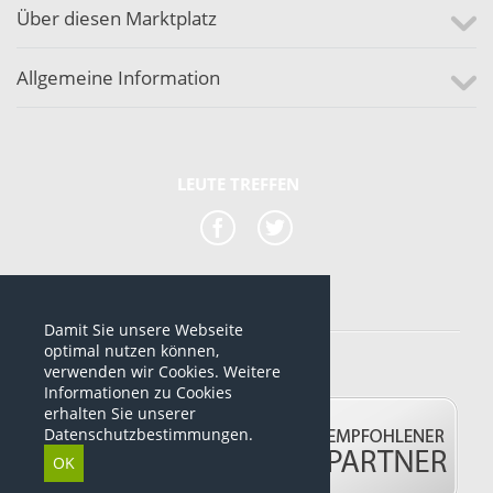
Über diesen Marktplatz
Allgemeine Information
LEUTE TREFFEN
Damit Sie unsere Webseite
*alle Preise sind netto Preise
optimal nutzen können,
verwenden wir Cookies. Weitere
© 2012-2026 www.dropshipping-marktplatz.de
Informationen zu Cookies
erhalten Sie unserer
Datenschutzbestimmungen.
OK