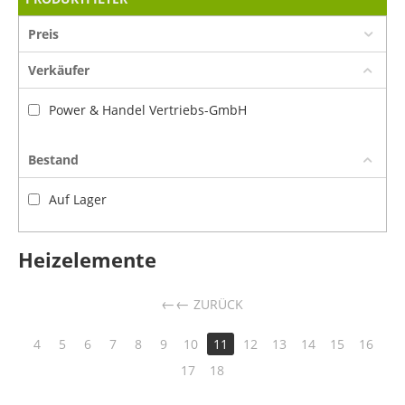
Preis
Verkäufer
Power & Handel Vertriebs-GmbH
Bestand
Auf Lager
Heizelemente
←
ZURÜCK
4
5
6
7
8
9
10
11
12
13
14
15
16
17
18