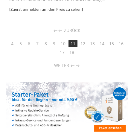
[Zuerst anmelden um den Preis zu sehen]
←
ZURÜCK
4
5
6
7
8
9
10
11
12
13
14
15
16
17
18
→
WEITER