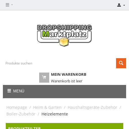
MEIN WARENKORB
Warenkorb ist leer
MENÜ
Homepage
/
Heim & Garten
/
Haushaltsgeräte-Zubehör
/
Boiler-Zubehör
/
Heizelemente
PRODUKTFILTER