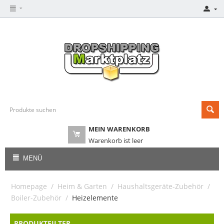
MEIN WARENKORB
Warenkorb ist leer
MENÜ
Homepage
/
Heim & Garten
/
Haushaltsgeräte-Zubehör
/
Boiler-Zubehör
/
Heizelemente
PRODUKTFILTER