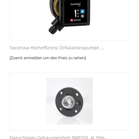
Taconova Hocheffizienz Zirkulationspumpe ...
[Zuerst anmelden um den Preis zu sehen]
Flanschlager-Gehäuseeinheit PMEY50 -N 50m...