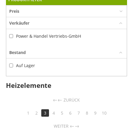
Preis
Verkäufer
Power & Handel Vertriebs-GmbH
Bestand
Auf Lager
Heizelemente
←
ZURÜCK
1
2
3
4
5
6
7
8
9
10
→
WEITER