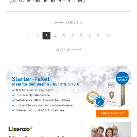
[Zuerst anmelden um den Preis zu sehen]
←
ZURÜCK
1
2
3
4
5
6
7
8
9
10
→
WEITER