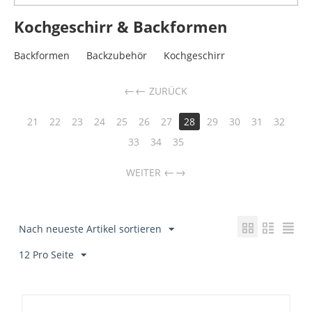
Kochgeschirr & Backformen
Backformen
Backzubehör
Kochgeschirr
←
ZURÜCK
21
22
23
24
25
26
27
28
29
30
31
32
33
34
35
→
WEITER
Nach neueste Artikel sortieren
12 Pro Seite