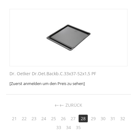
Dr. Oetker Dr.Oet.Backb.C.33x37-52x1,5 PF
[Zuerst anmelden um den Preis zu sehen]
←
ZURÜCK
21
22
23
24
25
26
27
28
29
30
31
32
33
34
35