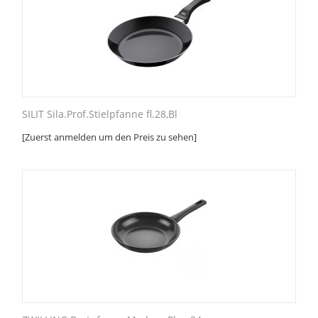
SILIT Sila.Prof.Stielpfanne fl.28,Bl
[Zuerst anmelden um den Preis zu sehen]