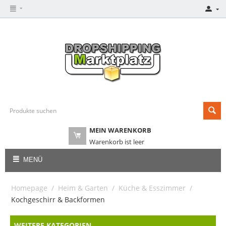
MEIN WARENKORB
Warenkorb ist leer
MENÜ
Homepage
/
Heim & Garten
/
Küche & Esszimmer
/
Kochgeschirr & Backformen
WEITERE KATEGORIEN