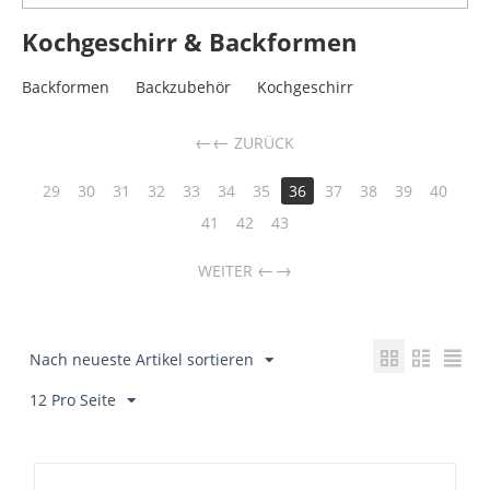
Kochgeschirr & Backformen
Backformen
Backzubehör
Kochgeschirr
←
ZURÜCK
29
30
31
32
33
34
35
36
37
38
39
40
41
42
43
→
WEITER
Nach neueste Artikel sortieren
12 Pro Seite