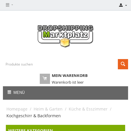
MEIN WARENKORB
Warenkorb ist leer
MENÜ
Homepage
/
Heim & Garten
/
Küche & Esszimmer
/
Kochgeschirr & Backformen
WEITERE KATEGORIEN