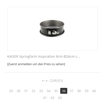
KAISER Springform Inspiration 8cm Ø24cm s...
[Zuerst anmelden um den Preis zu sehen]
←
ZURÜCK
29
30
31
32
33
34
35
36
37
38
39
40
41
42
43