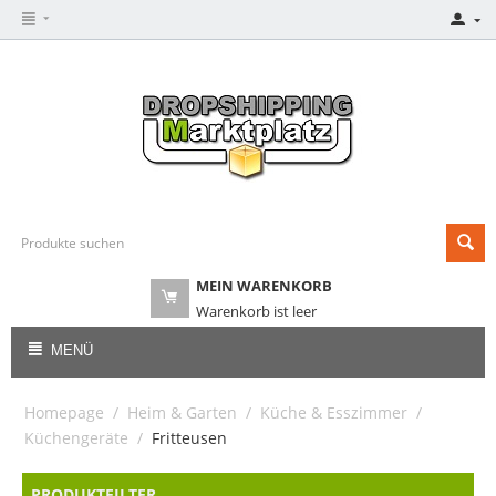
MEIN WARENKORB
Warenkorb ist leer
MENÜ
Homepage
/
Heim & Garten
/
Küche & Esszimmer
/
Küchengeräte
/
Fritteusen
PRODUKTFILTER