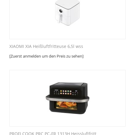
XIAOMI XIA Heißluftfritteuse 6,5l wss
[Zuerst anmelden um den Preis zu sehen]
PROFI COOK PRC PC-FR 1313H Heissluftfritt