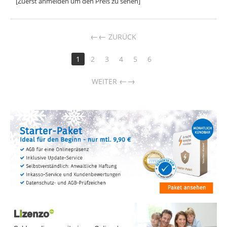
[Zuerst anmelden um den Preis zu sehen]
←
ZURÜCK
1
2
3
4
5
6
→
WEITER