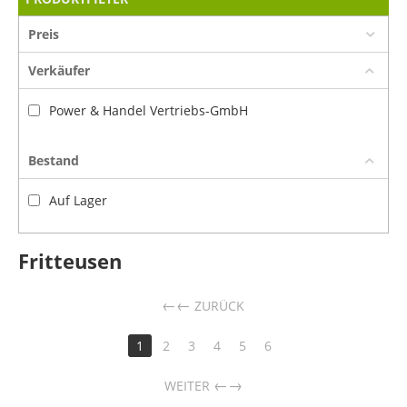
Preis
Verkäufer
Power & Handel Vertriebs-GmbH
Bestand
Auf Lager
Fritteusen
←
ZURÜCK
1
2
3
4
5
6
→
WEITER