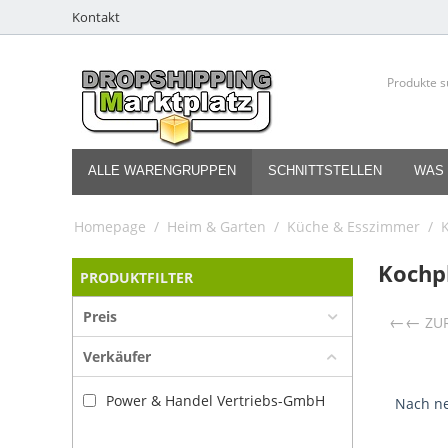
Kontakt
ALLE WARENGRUPPEN
SCHNITTSTELLEN
WAS 
Homepage
/
Heim & Garten
/
Küche & Esszimmer
/
Kochp
PRODUKTFILTER
Preis
←
ZU
Verkäufer
Power & Handel Vertriebs-GmbH
Nach ne