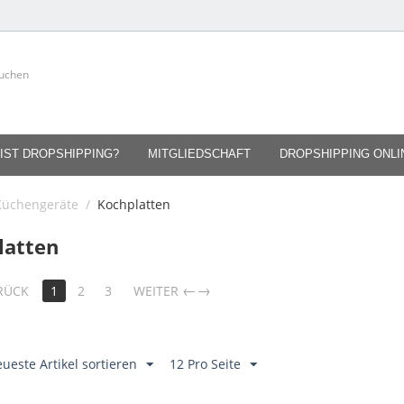
IST DROPSHIPPING?
MITGLIEDSCHAFT
DROPSHIPPING ONL
Küchengeräte
/
Kochplatten
latten
→
RÜCK
1
2
3
WEITER
ueste Artikel sortieren
12 Pro Seite