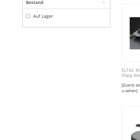
Bestand
Auf Lager
ELTAC R
Dopp.ko
[Zuerst a
u sehen]