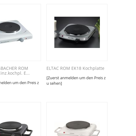
BACHER ROM
ELTAC ROM EK18 Kochplatte
nz.kochpl. E...
[Zuerst anmelden um den Preis z
melden um den Preis z
u sehen]