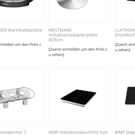
LOER Warmhalteplatte
WESTMARK
CLATRONI
Induktionsadapterplatte
Einzelkoc
Ø28cm
nmelden um den Preis z
[Zuerst an
[Zuerst anmelden um den Preis z
u sehen]
u sehen]
isenwärmer 3
WMF Induktionskochfeld Kult
WMF Dop