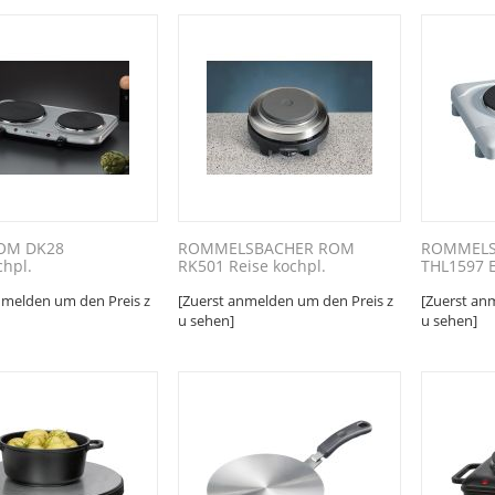
OM DK28
ROMMELSBACHER ROM
ROMMELS
chpl.
RK501 Reise kochpl.
THL1597 Ei
nmelden um den Preis z
[Zuerst anmelden um den Preis z
[Zuerst an
u sehen]
u sehen]