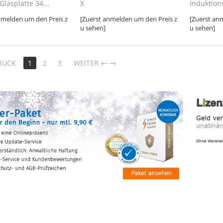
Glasplatte 34...
X
Induktion
nmelden um den Preis z
[Zuerst anmelden um den Preis z
[Zuerst an
u sehen]
u sehen]
→
RÜCK
1
2
3
WEITER