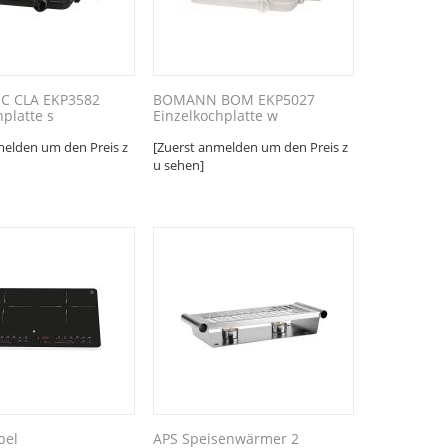
C CLA EKP3582
BOMANN BOM EKP5027
hplatte s
Einzelkochplatte w
melden um den Preis z
[Zuerst anmelden um den Preis z
u sehen]
pel
APS Speisenwärmer 2