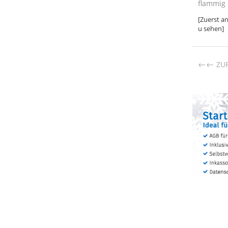
flammig 
[Zuerst a
u sehen]
←
ZU