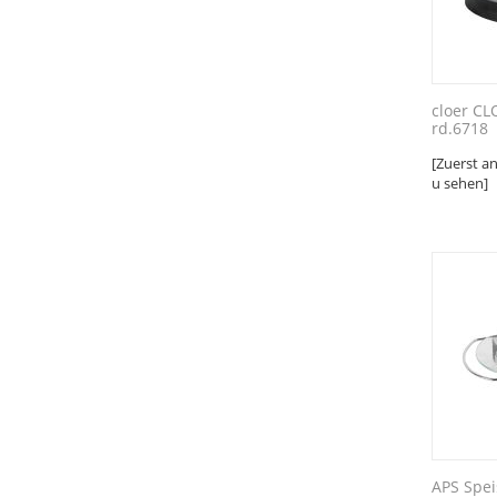
cloer C
rd.6718
[Zuerst a
u sehen]
APS Spe