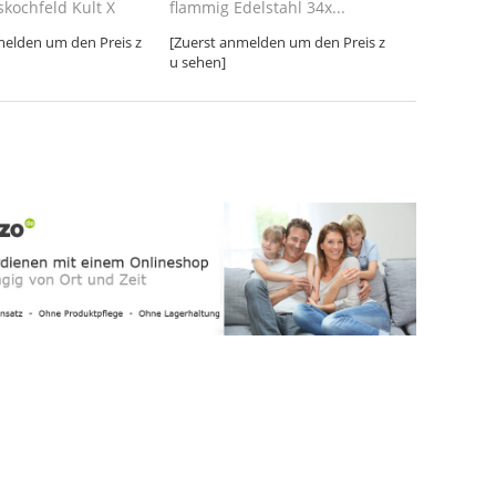
skochfeld Kult X
flammig Edelstahl 34x...
melden um den Preis z
[Zuerst anmelden um den Preis z
u sehen]