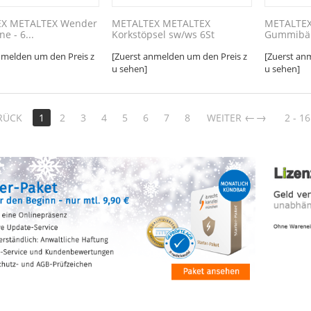
X METALTEX Wender
METALTEX METALTEX
METALTEX
ne - 6...
Korkstöpsel sw/ws 6St
Gummibänd
nmelden um den Preis z
[Zuerst anmelden um den Preis z
[Zuerst an
u sehen]
u sehen]
→
RÜCK
1
2
3
4
5
6
7
8
WEITER
2 - 16