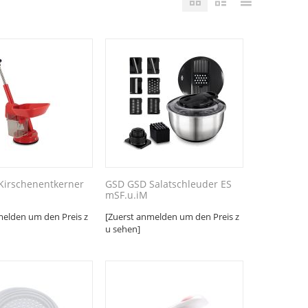
Kirschenentkerner
GSD GSD Salatschleuder ES
mSF.u.iM
melden um den Preis z
[Zuerst anmelden um den Preis z
u sehen]