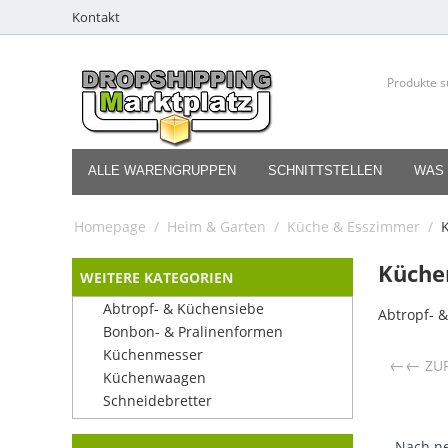
Kontakt
ALLE WARENGRUPPEN
SCHNITTSTELLEN
WAS 
Homepage
/
Heim & Garten
/
Küche & Esszimmer
/
K
Küchen
WEITERE KATEGORIEN
Abtropf- & Küchensiebe
Abtropf- 
Bonbon- & Pralinenformen
Küchenmesser
←
ZU
Küchenwaagen
Schneidebretter
Nach ne