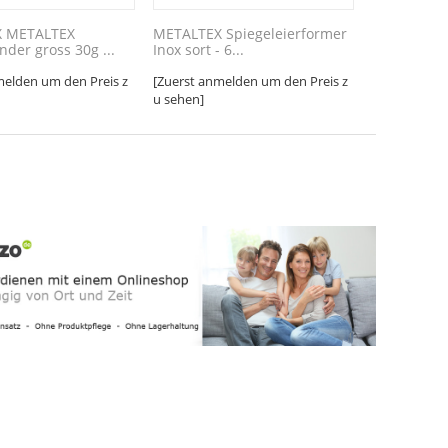
 METALTEX
METALTEX Spiegeleierformer
er gross 30g ...
Inox sort - 6...
melden um den Preis z
[Zuerst anmelden um den Preis z
u sehen]