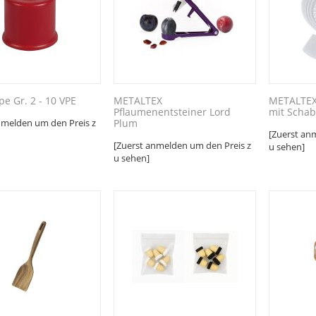
e Gr. 2 - 10 VPE
METALTEX
METALTEX 
Pflaumenentsteiner Lord
mit Schab
nmelden um den Preis z
Plum
[Zuerst an
[Zuerst anmelden um den Preis z
u sehen]
u sehen]