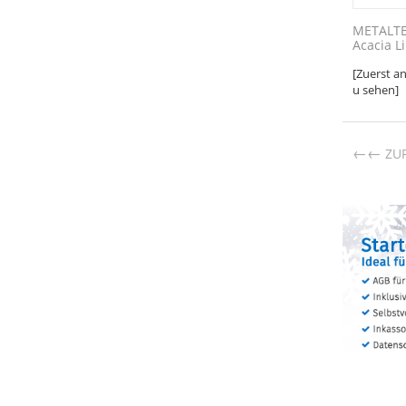
METALTE
Acacia Li
[Zuerst a
u sehen]
←
ZU