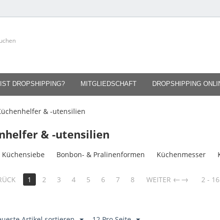
IST DROPSHIPPING?
MITGLIEDSCHAFT
DROPSHIPPING ONL
üchenhelfer & -utensilien
helfer & -utensilien
& Küchensiebe
Bonbon- & Pralinenformen
Küchenmesser
→
RÜCK
1
2
3
4
5
6
7
8
WEITER
2 - 16
ueste Artikel sortieren
12 Pro Seite