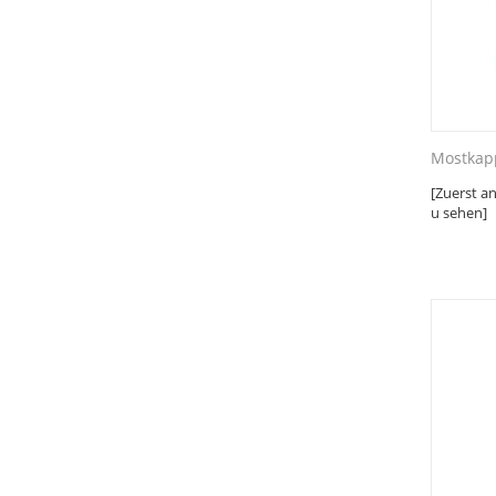
Mostkapp
[Zuerst a
u sehen]