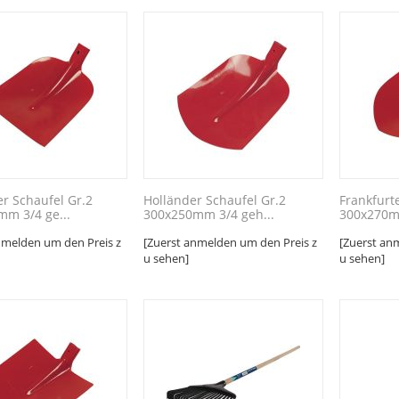
er Schaufel Gr.2
Holländer Schaufel Gr.2
Frankfurt
m 3/4 ge...
300x250mm 3/4 geh...
300x270mm
nmelden um den Preis z
[Zuerst anmelden um den Preis z
[Zuerst an
u sehen]
u sehen]