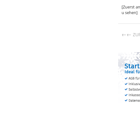
[Zuerst a
u sehen]
←
ZU