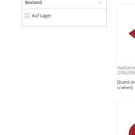
Bestand
Auf Lager
Holstein
270x250m
[Zuerst a
u sehen]