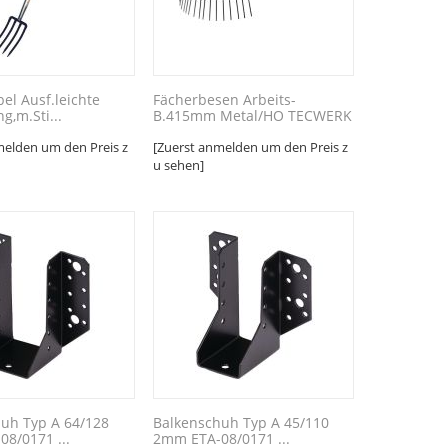
el Ausf.leichte
Fächerbesen Arbeits-
g,m.Sti...
B.415mm Metal/HO TECWERK
melden um den Preis z
[Zuerst anmelden um den Preis z
u sehen]
uh Typ A 64/128
Balkenschuh Typ A 45/110
8/0171 ...
2mm ETA-08/0171 ...