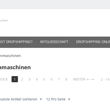
IST DROPSHIPPING?
MITGLIEDSCHAFT
DROPSHIPPING ONL
enmaschinen
nmaschinen
→
RÜCK
1
2
3
4
5
6
7
8
WEITER
2 - 16
ueste Artikel sortieren
12 Pro Seite