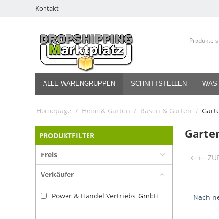
Kontakt
ALLE WARENGRUPPEN
SCHNITTSTELLEN
WAS 
Homepage
/
Heim & Garten
/
Rasen & Garten
/
Gart
Garte
PRODUKTFILTER
Preis
←
ZU
Verkäufer
Power & Handel Vertriebs-GmbH
Nach ne