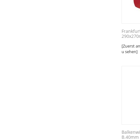
Frankfur
290x270
[Zuerst a
u sehen]
Balkenw
B.40mm u