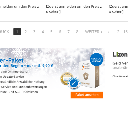
nmelden um den Preis z
[Zuerst anmelden um den Preis z
[Zuerst an
u sehen]
u sehen]
→
RÜCK
1
2
3
4
5
6
7
8
WEITER
2 - 16