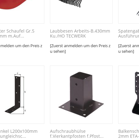
ter Schaufel Gr.5
Laubbesen Arbeits-B.430mm
Spatengab
mm m.Auf...
Ku./HO TECWERK
Ausführun
nmelden um den Preis z
[Zuerst anmelden um den Preis z
[Zuerst an
u sehen]
u sehen]
inkel L200x100mm
Aufschraubhülse
Balkensch
ngleichsc...
f.Vierkantpfosten f.Pfost...
2mm ETA-0