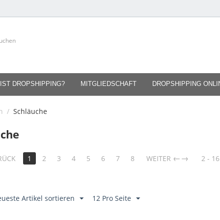
IST DROPSHIPPING?
MITGLIEDSCHAFT
DROPSHIPPING ONL
n
/
Schläuche
uche
→
RÜCK
1
2
3
4
5
6
7
8
WEITER
2 - 16
ueste Artikel sortieren
12 Pro Seite