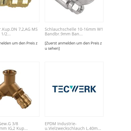
r.Kup.DN 7,2,AG MS
Schlauchschelle 10-16mm W1
1/2...
Bandbr.9mm Ban...
melden um den Preis z
[Zuerst anmelden um den Preis z
u sehen]
 Gew.G 3/8
EPDM Industrie-
9mm IG,2 Kup...
u.Vielzweckschlauch L.40m...