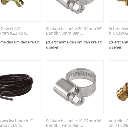
r Gew.G 1/2
Schlauchschelle 20-32mm W1
Schnellve
17mm IG,2 Kup...
Bandbr.9mm Ban...
blk Gew.G 
nmelden um den Preis z
[Zuerst anmelden um den Preis z
[Zuerst an
u sehen]
u sehen]
lzweckschlauch ID
Schlauchschelle 16-27mm W1
Verteiler
ndst.3,5m...
Bandbr.9mm Ban...
Zoll/15,3