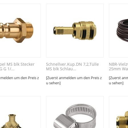
pel MS blk Stecker
Schnellver.Kup.DN 7,2,Tülle
NBR-Vielz
 G 1/...
MS blk Schlau...
25mm Wan
nmelden um den Preis z
[Zuerst anmelden um den Preis z
[Zuerst an
u sehen]
u sehen]