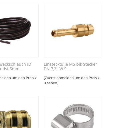
weckschlauch ID
Einstecktülle MS blk Stecker
dst.5mm ...
DN 7,2 LW 9 ...
melden um den Preis z
[Zuerst anmelden um den Preis z
u sehen]