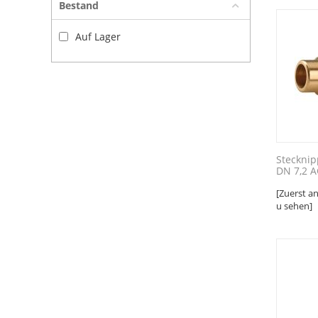
Bestand
Auf Lager
Stecknip
DN 7,2 AG
[Zuerst a
u sehen]