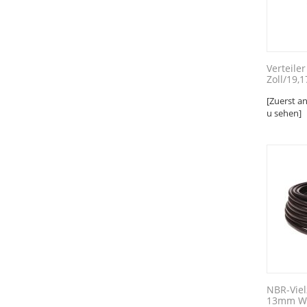
Verteile
Zoll/19,
[Zuerst a
u sehen]
NBR-Vie
13mm Wa