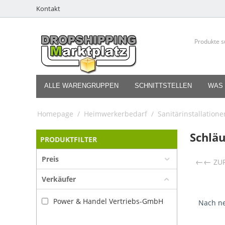
Kontakt
ALLE WARENGRUPPEN
SCHNITTSTELLEN
WAS 
Homepage
/
Heimwerkerbedarf
/
Sanitärinstallatione
Schlä
PRODUKTFILTER
Preis
←
ZU
Verkäufer
Power & Handel Vertriebs-GmbH
Nach ne