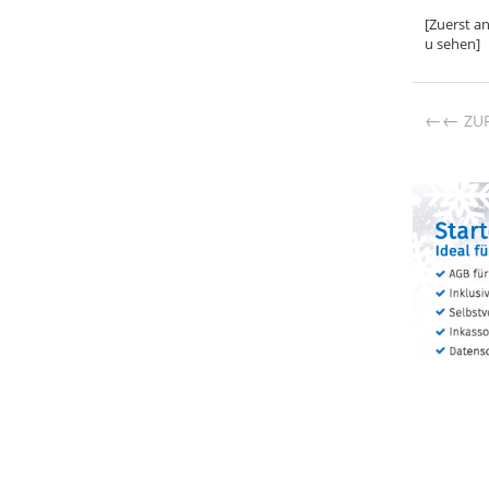
[Zuerst a
u sehen]
←
ZU