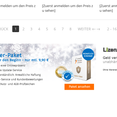
nmelden um den Preis z
[Zuerst anmelden um den Preis z
[Zuerst an
u sehen]
u sehen]
→
RÜCK
1
2
3
4
5
6
7
8
WEITER
2 - 16