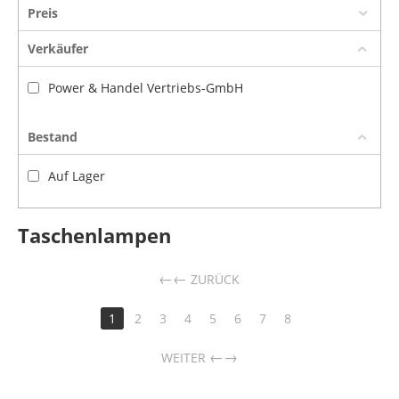
Preis
Verkäufer
Power & Handel Vertriebs-GmbH
Bestand
Auf Lager
Taschenlampen
←
ZURÜCK
1
2
3
4
5
6
7
8
→
WEITER