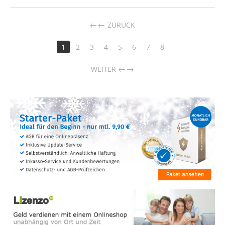
←
ZURÜCK
1
2
3
4
5
6
7
8
→
WEITER