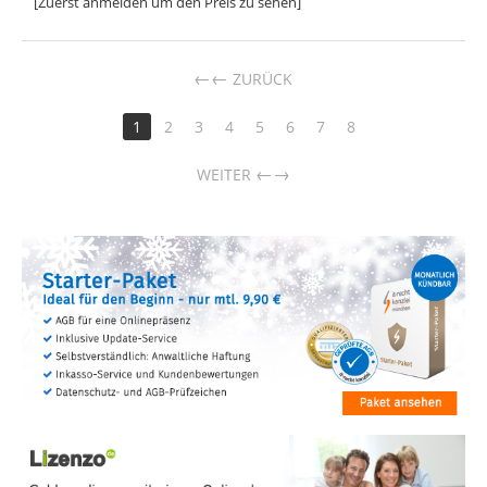
[Zuerst anmelden um den Preis zu sehen]
←
ZURÜCK
1
2
3
4
5
6
7
8
→
WEITER