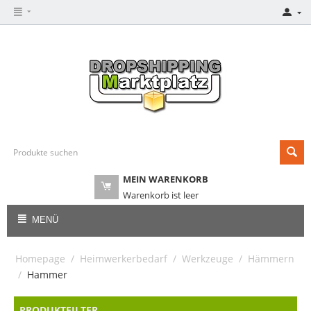
MEIN WARENKORB
Warenkorb ist leer
MENÜ
Homepage
/
Heimwerkerbedarf
/
Werkzeuge
/
Hämmern
/
Hammer
PRODUKTFILTER