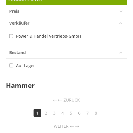
Preis
Verkäufer
Power & Handel Vertriebs-GmbH
Bestand
Auf Lager
Hammer
←
ZURÜCK
1
2
3
4
5
6
7
8
→
WEITER