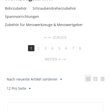
Bohrzubehör
Schraubendreherzubehör
Spannvorrichtungen
Zubehör für Messwerkzeuge & Messwertgeber
←
ZURÜCK
1
2
3
4
5
6
7
8
→
WEITER
Nach neueste Artikel sortieren
12 Pro Seite