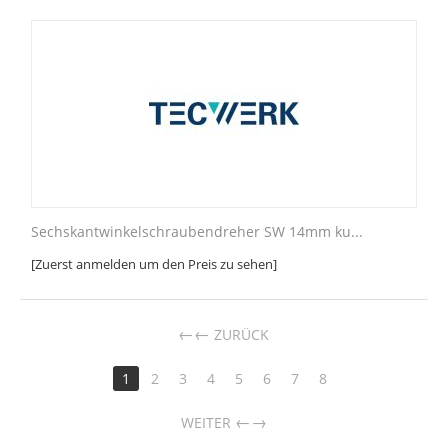
Sechskantwinkelschraubendreher SW 14mm ku...
[Zuerst anmelden um den Preis zu sehen]
←
ZURÜCK
1
2
3
4
5
6
7
8
→
WEITER