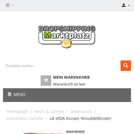
MEIN WARENKORB
Warenkorb ist leer
MENÜ
Homepage
/
Heim & Garten
/
Dekoration
/
Dekorative Gefäße
/
LA VIDA Kissen 'Knuddelkissen'