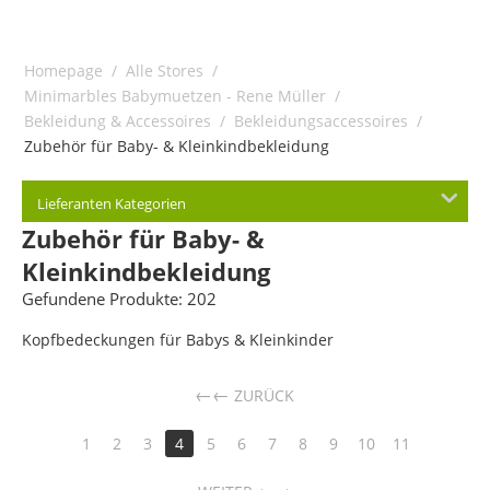
Homepage
/
Alle Stores
/
Minimarbles Babymuetzen - Rene Müller
/
Bekleidung & Accessoires
/
Bekleidungsaccessoires
/
Zubehör für Baby- & Kleinkindbekleidung
Lieferanten Kategorien
Zubehör für Baby- &
Kleinkindbekleidung
Gefundene Produkte: 202
Kopfbedeckungen für Babys & Kleinkinder
←
ZURÜCK
1
2
3
4
5
6
7
8
9
10
11