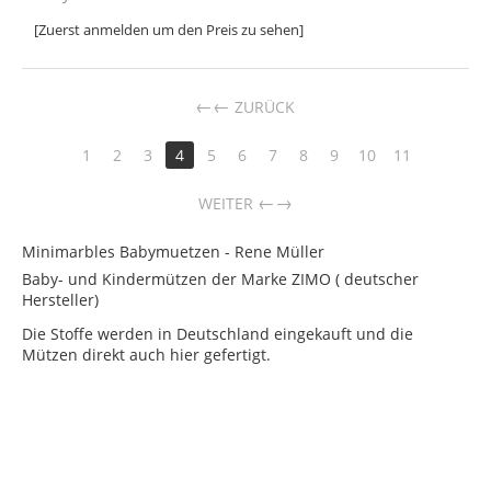
[Zuerst anmelden um den Preis zu sehen]
←
ZURÜCK
1
2
3
4
5
6
7
8
9
10
11
→
WEITER
Minimarbles Babymuetzen - Rene Müller
Baby- und Kindermützen der Marke ZIMO ( deutscher
Hersteller)
Die Stoffe werden in Deutschland eingekauft und die
Mützen direkt auch hier gefertigt.