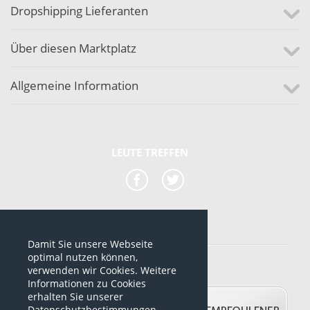
Dropshipping Lieferanten
Über diesen Marktplatz
Allgemeine Information
LEUTE TREFFEN
Damit Sie unsere Webseite
*alle Preise sind netto Preise
optimal nutzen können,
verwenden wir Cookies. Weitere
© 2012-2026 www.dropshipping-marktplatz.de
Informationen zu Cookies
erhalten Sie unserer
Datenschutzbestimmungen.