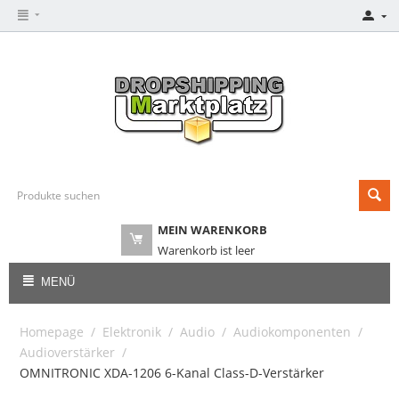
MEIN WARENKORB
Warenkorb ist leer
MENÜ
Homepage
/
Elektronik
/
Audio
/
Audiokomponenten
/
Audioverstärker
/
OMNITRONIC XDA-1206 6-Kanal Class-D-Verstärker