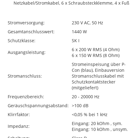
Netzkabel/Stromkabel, 6 x Schraubsteckklemme, 4 x Fuß
Stromversorgung:
230 V AC, 50 Hz
Gesamtanschlusswert:
1440 W
Schutzklasse:
SK I
6 x 200 W RMS (4 Ohm)
Ausgangsleistung:
6 x 150 W RMS (8 Ohm)
Stromeinspeisung über P-
Con (blau), Einbauversion
Stromanschluss:
Stromanschlusskabel mit
Schutzkontaktstecker
(mitgeliefert)
Frequenzbereich:
20 - 20000 Hz
Geräuschspannungsabstand:
>100 dB
Klirrfaktor:
<0,05 % bei 1 kHz
Eingang: 20 kOhm , sym.
Impedanz:
Eingang: 10 kOhm , unsym.