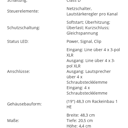
Schaltung:
Class D
Netzschalter,
Steuerelemente:
Lautstärkeregler pro Kanal
Softstart; Überhitzung;
Schutzschaltung:
Überlast; Kurzschluss;
Gleichspannung
Status LED:
Power, Signal, Clip
Eingang: Line über 4 x 3-pol
XLR
Ausgang: Line über 4 x 3-
pol XLR
Anschlüsse:
Ausgang: Lautsprecher
über 4 x
Schraubsteckklemme
Eingang: 4 x
Schraubsteckklemme
(19") 48,3 cm Rackeinbau 1
Gehäusebauform:
HE
Breite: 48,3 cm
Maße:
Tiefe: 20,5 cm
Höhe: 4,4 cm