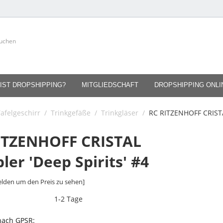
IST DROPSHIPPING?
MITGLIEDSCHAFT
DROPSHIPPING ONL
afelgeschirr
/
Trinkgefäße
/
Trinkgläser
/
RC RITZENHOFF CRISTA
ITZENHOFF CRISTAL
er 'Deep Spirits' #4
lden um den Preis zu sehen]
1-2 Tage
 nach GPSR: