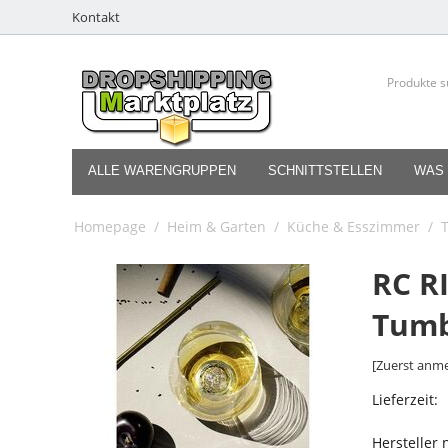
Kontakt
ALLE WARENGRUPPEN
SCHNITTSTELLEN
WAS 
Homepage
/
Heim & Garten
/
Küche & Esszimmer
/
T
RC R
Tumbl
[Zuerst anme
Lieferzeit:
Hersteller