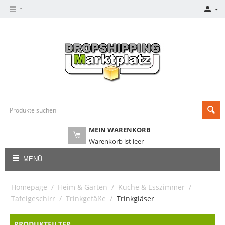
MEIN WARENKORB
Warenkorb ist leer
MENÜ
Homepage
/
Heim & Garten
/
Küche & Esszimmer
/
Tafelgeschirr
/
Trinkgefäße
/
Trinkgläser
PRODUKTFILTER