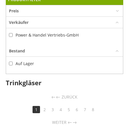
Preis
Verkäufer
Power & Handel Vertriebs-GmbH
Bestand
Auf Lager
Trinkgläser
←
ZURÜCK
1
2
3
4
5
6
7
8
→
WEITER