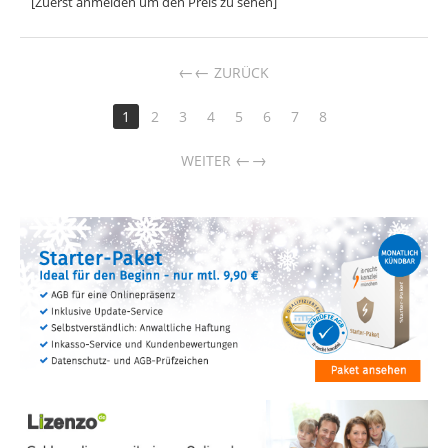
[Zuerst anmelden um den Preis zu sehen]
←
ZURÜCK
1
2
3
4
5
6
7
8
→
WEITER