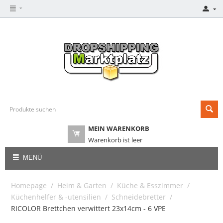
MEIN WARENKORB
Warenkorb ist leer
MENÜ
Homepage
/
Heim & Garten
/
Küche & Esszimmer
/
Küchenhelfer & -utensilien
/
Schneidebretter
/
RICOLOR Brettchen verwittert 23x14cm - 6 VPE