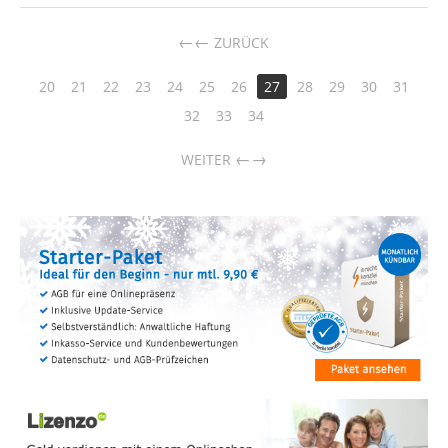
←
ZURÜCK
20
21
22
23
24
25
26
27
28
29
30
31
32
33
34
→
WEITER