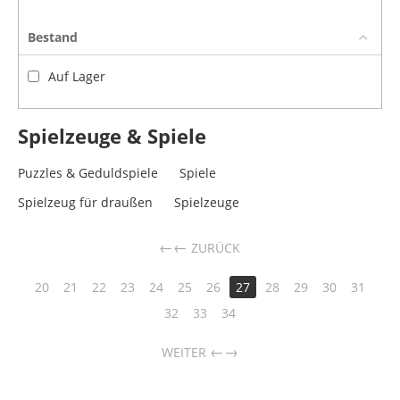
Bestand
Auf Lager
Spielzeuge & Spiele
Puzzles & Geduldspiele
Spiele
Spielzeug für draußen
Spielzeuge
←
ZURÜCK
20
21
22
23
24
25
26
27
28
29
30
31
32
33
34
→
WEITER