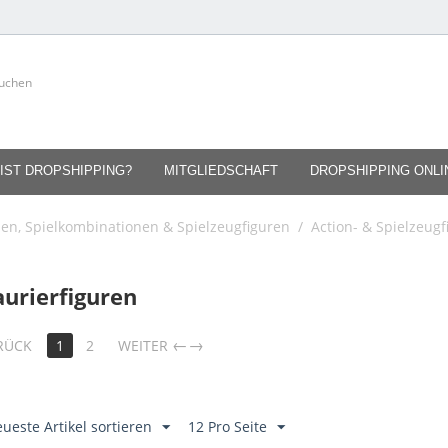
IST DROPSHIPPING?
MITGLIEDSCHAFT
DROPSHIPPING ONL
en, Spielkombinationen & Spielzeugfiguren
/
Action- & Spielzeugf
urierfiguren
→
RÜCK
1
2
WEITER
ueste Artikel sortieren
12 Pro Seite