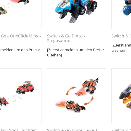
 Go - OneClick-Mega-
Switch & Go Dinos -
Switch & 
Stegosaurus
[Zuerst an
nmelden um den Preis z
[Zuerst anmelden um den Preis z
u sehen]
u sehen]
 Go Dinos - Fighter-
Switch & Go Dinos - Fire-T-
Switch & 