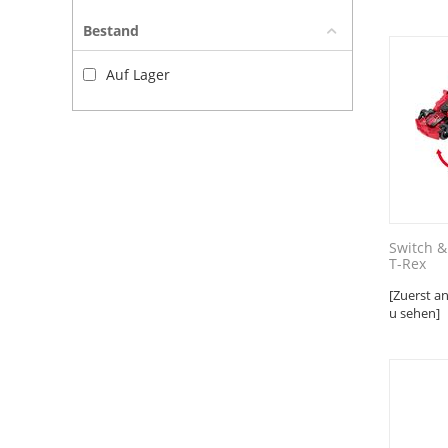
Bestand
Auf Lager
Switch &
T-Rex
[Zuerst a
u sehen]