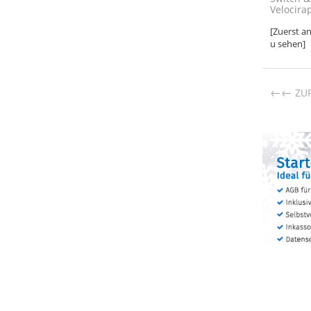
Velocira
[Zuerst a
u sehen]
←
ZU