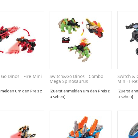
 Go Dinos - Fire-Mini-
Switch&Go Dinos - Combo
Switch & 
Mega Spinosaurus
Mini-T-Re
nmelden um den Preis z
[Zuerst anmelden um den Preis z
[Zuerst an
u sehen]
u sehen]