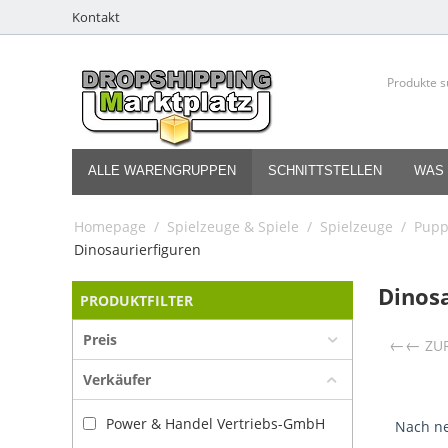
Kontakt
ALLE WARENGRUPPEN
SCHNITTSTELLEN
WAS 
Homepage
/
Spielzeuge & Spiele
/
Spielzeuge
/
Pupp
Dinosaurierfiguren
Dinosa
PRODUKTFILTER
Preis
←
ZU
Verkäufer
Power & Handel Vertriebs-GmbH
Nach ne