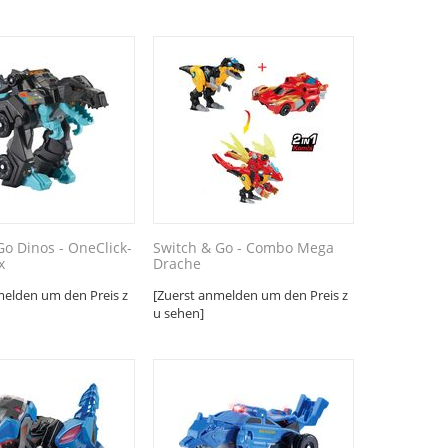
Go Dinos - OneClick-
Switch & Go - Combo Mega
x
Drache
melden um den Preis z
[Zuerst anmelden um den Preis z
u sehen]