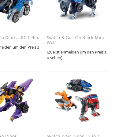
Go Dinos - RC T-Rex
Switch & Go - OneClick-Mini-
Wolf
melden um den Preis z
[Zuerst anmelden um den Preis z
u sehen]
Go Dinos -
Switch & Go Dinos - 3-in-1