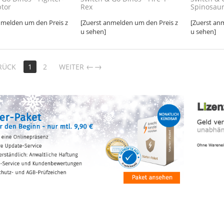
ptor
Rex
Spinosau
nmelden um den Preis z
[Zuerst anmelden um den Preis z
[Zuerst an
u sehen]
u sehen]
→
RÜCK
1
2
WEITER