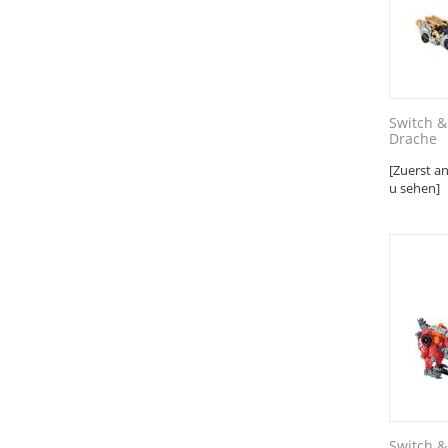
Switch &
Drache
[Zuerst a
u sehen]
Switch &