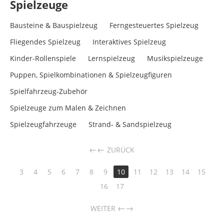
Spielzeuge
Bausteine & Bauspielzeug
Ferngesteuertes Spielzeug
Fliegendes Spielzeug
Interaktives Spielzeug
Kinder-Rollenspiele
Lernspielzeug
Musikspielzeuge
Puppen, Spielkombinationen & Spielzeugfiguren
Spielfahrzeug-Zubehör
Spielzeuge zum Malen & Zeichnen
Spielzeugfahrzeuge
Strand- & Sandspielzeug
←
ZURÜCK
3
4
5
6
7
8
9
10
11
12
13
14
15
16
17
→
WEITER