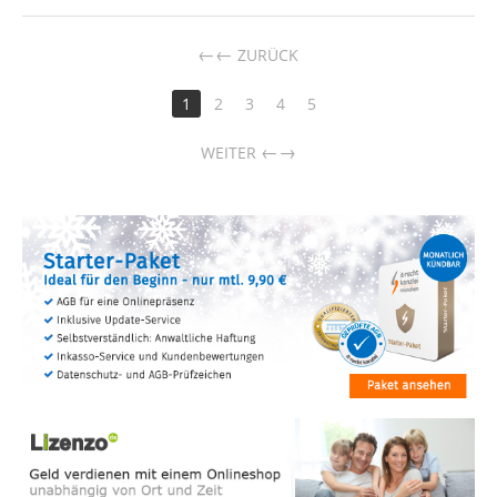
←
ZURÜCK
1
2
3
4
5
→
WEITER