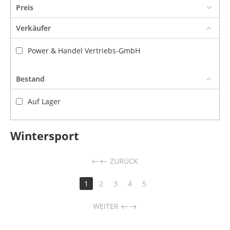
Preis
Verkäufer
Power & Handel Vertriebs-GmbH
Bestand
Auf Lager
Wintersport
←
ZURÜCK
1
2
3
4
5
→
WEITER