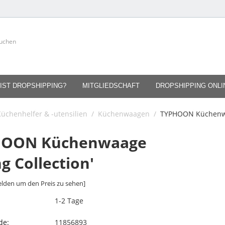
IST DROPSHIPPING?
MITGLIEDSCHAFT
DROPSHIPPING ONL
üchenhelfer & -utensilien
/
Küchenwaagen
/
TYPHOON Küchenwaa
HOON Küchenwaage
ng Collection'
lden um den Preis zu sehen]
1-2 Tage
de:
11856893