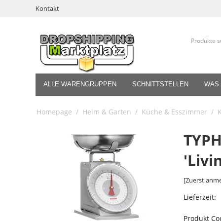
Kontakt
ALLE WARENGRUPPEN
SCHNITTSTELLEN
WAS 
Homepage
/
Heim & Garten
/
Küche & Esszimmer
/
K
TYP
'Livi
[Zuerst anme
Lieferzeit:
Produkt Co