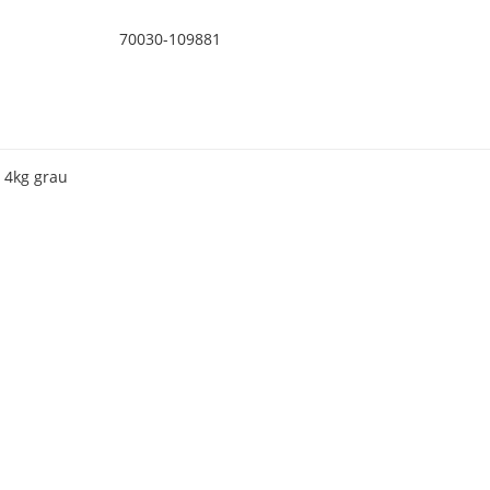
70030-109881
 4kg grau