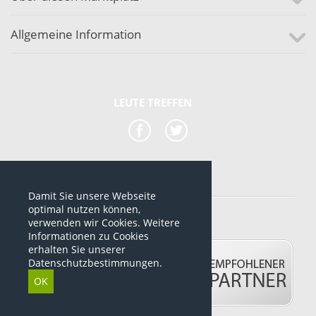
Allgemeine Information
LEUTE TREFFEN
Damit Sie unsere Webseite
*alle Preise sind netto Preise
optimal nutzen können,
verwenden wir Cookies. Weitere
© 2012-2026 www.dropshipping-marktplatz.de
Informationen zu Cookies
erhalten Sie unserer
Datenschutzbestimmungen.
OK