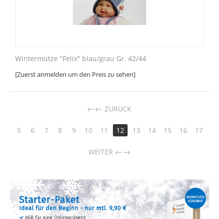
Wintermütze "Felix" blau/grau Gr. 42/44
[Zuerst anmelden um den Preis zu sehen]
←
ZURÜCK
5
6
7
8
9
10
11
12
13
14
15
16
17
→
WEITER