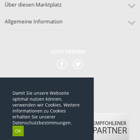
Über diesen Marktplatz
Allgemeine Information
LEUTE TREFFEN
Damit Sie unsere Webseite
*alle Preise sind netto Preise
optimal nutzen können,
verwenden wir Cookies. Weitere
© 2012-2026 www.dropshipping-marktplatz.de
Informationen zu Cookies
erhalten Sie unserer
Datenschutzbestimmungen.
OK