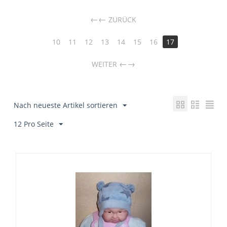
←
ZURÜCK
10
11
12
13
14
15
16
17
→
WEITER
Nach neueste Artikel sortieren
12 Pro Seite