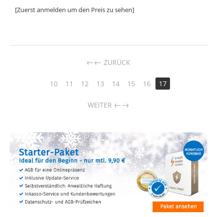
[Zuerst anmelden um den Preis zu sehen]
←
ZURÜCK
10
11
12
13
14
15
16
17
→
WEITER