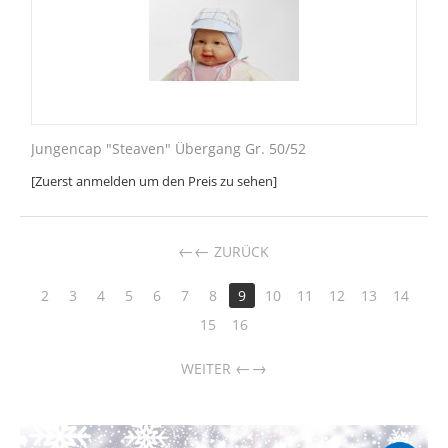
Jungencap "Steaven" Übergang Gr. 50/52
[Zuerst anmelden um den Preis zu sehen]
←
ZURÜCK
2
3
4
5
6
7
8
9
10
11
12
13
14
15
16
→
WEITER