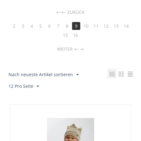
←
ZURÜCK
2
3
4
5
6
7
8
9
10
11
12
13
14
15
16
→
WEITER
Nach neueste Artikel sortieren
12 Pro Seite