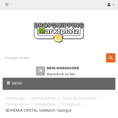
MEIN WARENKORB
Warenkorb ist leer
MENÜ
Homepage
/
Heim & Garten
/
Küche & Esszimmer
/
Tafelgeschirr
/
Trinkgefäße
/
Trinkgläser
/
BOHEMIA CRISTAL Sektkelch 'Georgia'