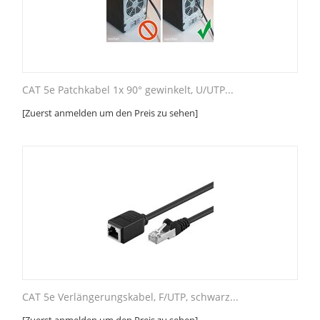
CAT 5e Patchkabel 1x 90° gewinkelt, U/UTP...
[Zuerst anmelden um den Preis zu sehen]
CAT 5e Verlängerungskabel, F/UTP, schwarz...