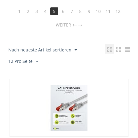
1
2
3
4
5
6
7
8
9
10
11
12
→
WEITER
Nach neueste Artikel sortieren
12 Pro Seite