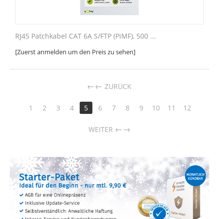
RJ45 Patchkabel CAT 6A S/FTP (PiMF), 500 ...
[Zuerst anmelden um den Preis zu sehen]
←
ZURÜCK
1
2
3
4
5
6
7
8
9
10
11
12
→
WEITER