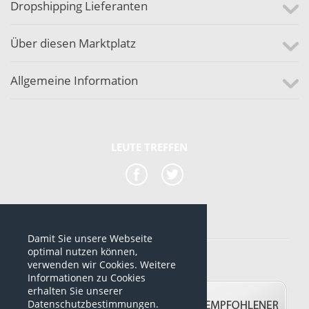
Dropshipping Lieferanten
Über diesen Marktplatz
Allgemeine Information
LEUTE TREFFEN
Damit Sie unsere Webseite
*alle Preise sind netto Preise
optimal nutzen können,
verwenden wir Cookies. Weitere
© 2012-2026 www.dropshipping-marktplatz.de
Informationen zu Cookies
erhalten Sie unserer
Datenschutzbestimmungen.