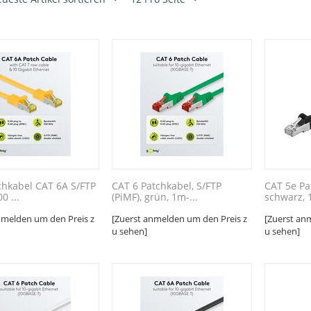
chkabel CAT 6A S/FTP
CAT 6 Patchkabel, S/FTP
CAT 5e Pa
0 ...
(PiMF), grün, 1m-...
schwarz, 1
nmelden um den Preis z
[Zuerst anmelden um den Preis z
[Zuerst an
u sehen]
u sehen]