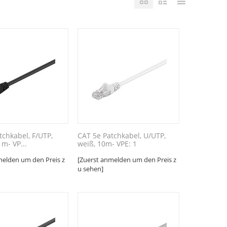
tchkabel, F/UTP,
CAT 5e Patchkabel, U/UTP,
m- VP...
weiß, 10m- VPE: 1
melden um den Preis z
[Zuerst anmelden um den Preis z
u sehen]