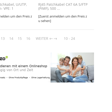
tchkabel, U/UTP,
RJ45 Patchkabel CAT 6A S/FTP
m- VPE: 1
(PiMF), 500 ...
melden um den Preis z
[Zuerst anmelden um den Preis z
u sehen]
→
13
14
15
16
WEITER
10 - 24