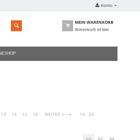
Konto
MEIN WARENKORB
Warenkorb ist leer
INESHOP
→
13
14
15
16
WEITER
10 - 24