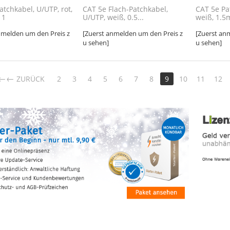
atchkabel, U/UTP, rot,
CAT 5e Flach-Patchkabel,
CAT 5e Pa
 1
U/UTP, weiß, 0.5...
weiß, 1.5
nmelden um den Preis z
[Zuerst anmelden um den Preis z
[Zuerst an
u sehen]
u sehen]
←
ZURÜCK
2
3
4
5
6
7
8
9
10
11
12