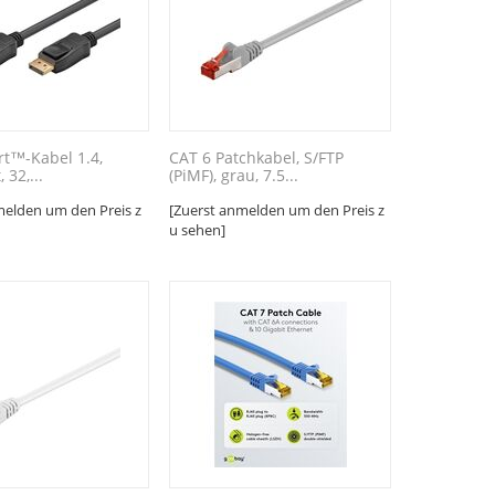
rt™-Kabel 1.4,
CAT 6 Patchkabel, S/FTP
, 32,...
(PiMF), grau, 7.5...
melden um den Preis z
[Zuerst anmelden um den Preis z
u sehen]