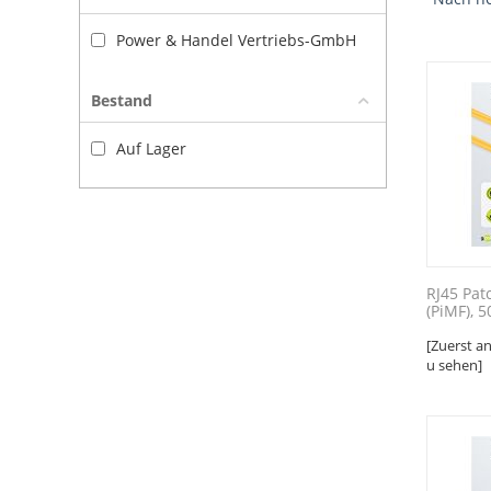
Power & Handel Vertriebs-GmbH
Bestand
Auf Lager
RJ45 Pat
(PiMF), 50
[Zuerst a
u sehen]