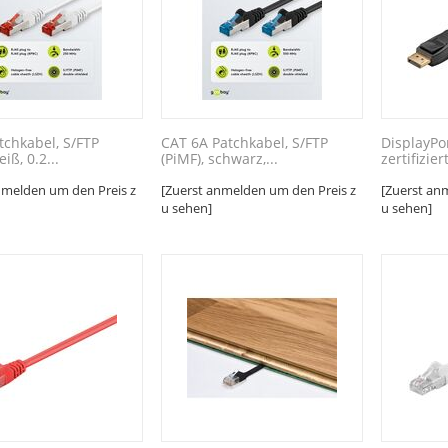
tchkabel, S/FTP
CAT 6A Patchkabel, S/FTP
DisplayPo
eiß, 0.2...
(PiMF), schwarz,...
zertifiziert
nmelden um den Preis z
[Zuerst anmelden um den Preis z
[Zuerst an
u sehen]
u sehen]