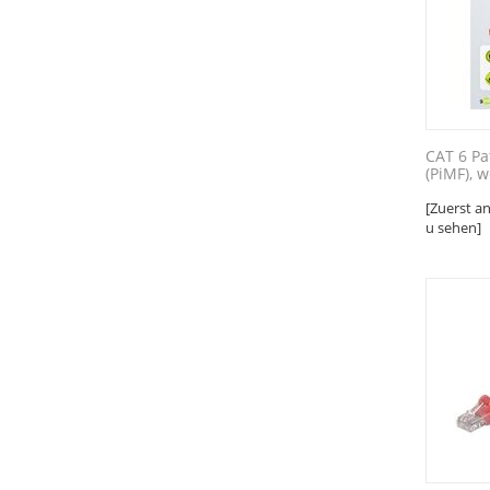
CAT 6 Pa
(PiMF), w
[Zuerst a
u sehen]