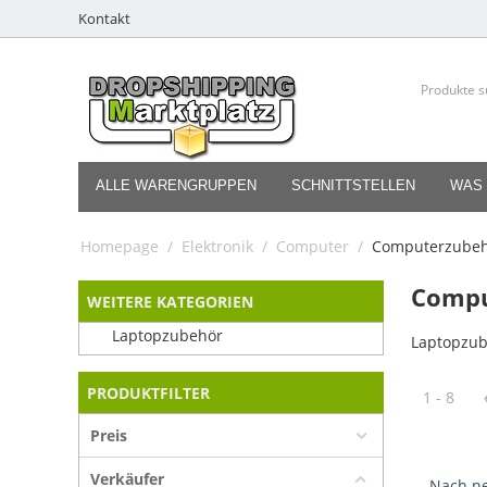
Kontakt
ALLE WARENGRUPPEN
SCHNITTSTELLEN
WAS 
Homepage
/
Elektronik
/
Computer
/
Computerzube
Compu
WEITERE KATEGORIEN
Laptopzubehör
Laptopzu
PRODUKTFILTER
1 - 8
Preis
Verkäufer
Nach ne