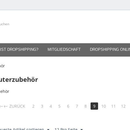
IST DROPSHIPPING?
MITGLIEDSCHAFT
DROPSHIPPING ONL
hör
terzubehör
behör
←
ZURÜCK
2
3
4
5
6
7
8
9
10
11
12
ueste Artikel sortieren
12 Pro Seite