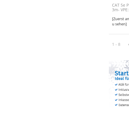
CAT 5e P
3m- VPE:
[Zuerst a
u sehen]
1 - 8