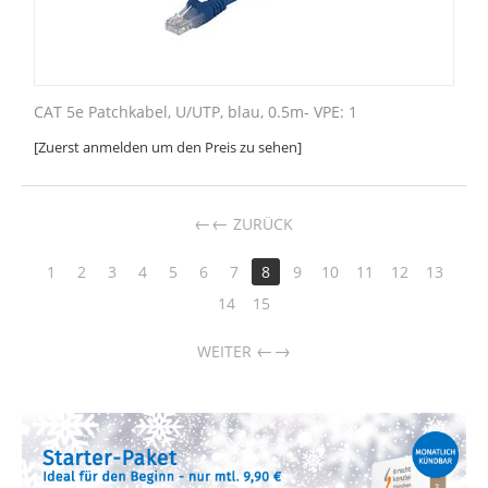
CAT 5e Patchkabel, U/UTP, blau, 0.5m- VPE: 1
[Zuerst anmelden um den Preis zu sehen]
←
ZURÜCK
1
2
3
4
5
6
7
8
9
10
11
12
13
14
15
→
WEITER