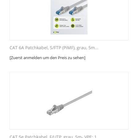
CAT 6A Patchkabel, S/FTP (PiMF), grau, 5m...
[Zuerst anmelden um den Preis zu sehen]
CAT 5e Patchkabel, F/UTP, grau, 5m- VPE: 1