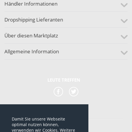
Händler Informationen
Dropshipping Lieferanten
Über diesen Marktplatz
Allgemeine Information
LEUTE TREFFEN
Damit Sie unsere Webseite
*alle Preise sind netto Preise
optimal nutzen können,
verwenden wir Cookies. Weitere
© 2012-2026 www.dropshipping-marktplatz.de