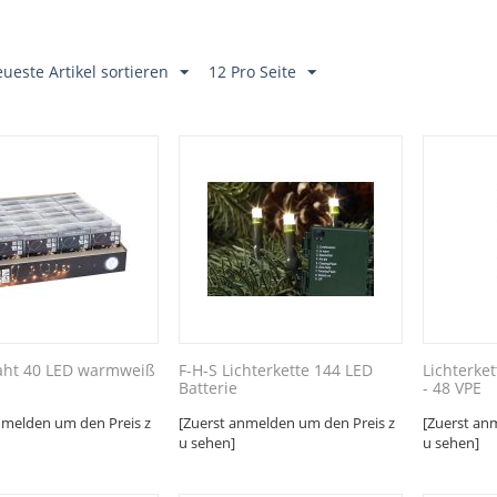
ueste Artikel sortieren
12 Pro Seite
raht 40 LED warmweiß
F-H-S Lichterkette 144 LED
Lichterke
Batterie
- 48 VPE
nmelden um den Preis z
[Zuerst anmelden um den Preis z
[Zuerst an
u sehen]
u sehen]