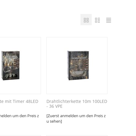
tte mit Timer 48LED
Drahtlichterkette 10m 100LED
- 36 VPE
melden um den Preis z
[Zuerst anmelden um den Preis z
u sehen]