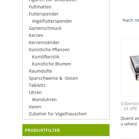
Fußmatten
Futterspender
Nach ne
Vogelfutterspender
Gartenschmuck
Kerzen
Kerzenständer
Künstliche Pflanzen
Kunstfloristik
Künstliche Blumen
Raumdüfte
Sparschweine & -Dosen
Tabletts
Uhren
Wanduhren
Silberd
Vasen
- 24 VPE
Zubehör für Vogelhäuschen
[Zuerst a
u sehen]
PRODUKTFILTER