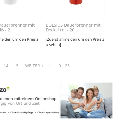
Dauerbrenner mit
BOLSIUS Dauerbrenner mit
ß - 2...
Deckel rot - 20...
melden um den Preis z
[Zuerst anmelden um den Preis z
u sehen]
→
14
15
WEITER
9 - 23