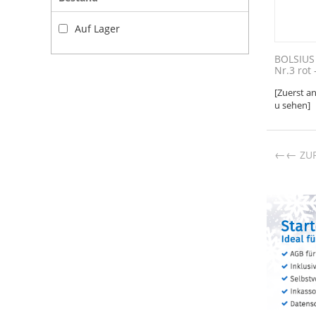
Auf Lager
BOLSIUS
Nr.3 rot -
[Zuerst a
u sehen]
←
ZU