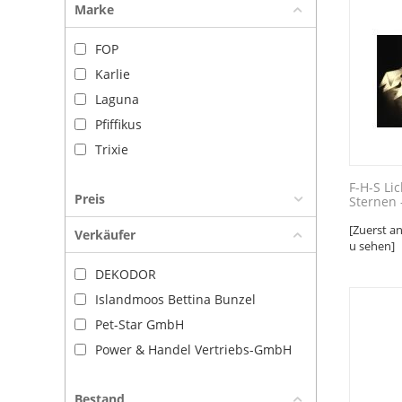
Marke
FOP
Karlie
Laguna
Pfiffikus
Trixie
F-H-S Li
Preis
Sternen 
[Zuerst a
Verkäufer
u sehen]
DEKODOR
Islandmoos Bettina Bunzel
Pet-Star GmbH
Power & Handel Vertriebs-GmbH
Bestand