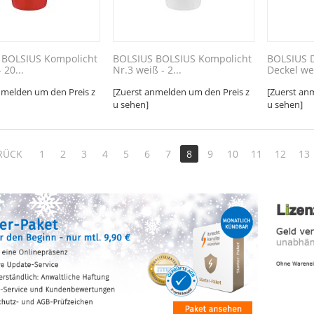
 BOLSIUS Kompolicht
BOLSIUS BOLSIUS Kompolicht
BOLSIUS 
 20...
Nr.3 weiß - 2...
Deckel wei
nmelden um den Preis z
[Zuerst anmelden um den Preis z
[Zuerst an
u sehen]
u sehen]
RÜCK
1
2
3
4
5
6
7
8
9
10
11
12
13