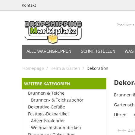
Kontakt
ALLE WARENGRUPPEN
SCHNITTSTELLEN
WAS 
Homepage
/
Heim & Garten
/
Dekoration
Dekor
WEITERE KATEGORIEN
Brunnen & Teiche
Brunnen &
Brunnen- & Teichzubehör
Gartensc
Dekorative Gefäße
Festtags-Dekoartikel
Uhren
Adventskalender
Weihnachtsbaumdecken
←
ZU
Figuren zur Dekoration