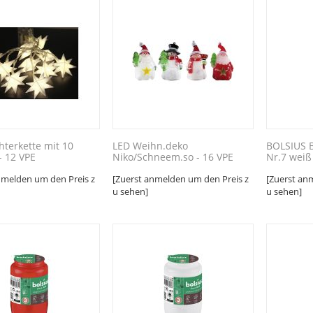
chterkette mit 10
LED Weihn.deko
BOLSIUS 
- 12 VPE
Niko/Schneem.so - 16 VPE
Nr.7 weiß 
nmelden um den Preis z
[Zuerst anmelden um den Preis z
[Zuerst an
u sehen]
u sehen]