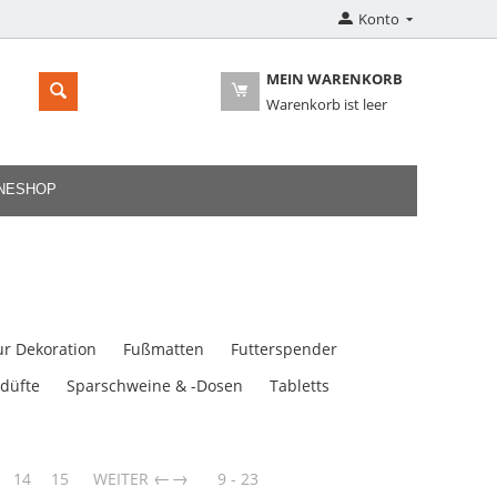
Konto
MEIN WARENKORB
Warenkorb ist leer
INESHOP
ur Dekoration
Fußmatten
Futterspender
düfte
Sparschweine & -Dosen
Tabletts
→
14
15
WEITER
9 - 23