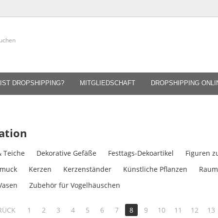
IST DROPSHIPPING?
MITGLIEDSCHAFT
DROPSHIPPING ONL
ation
 Teiche
Dekorative Gefäße
Festtags-Dekoartikel
Figuren z
hmuck
Kerzen
Kerzenständer
Künstliche Pflanzen
Raum
Vasen
Zubehör für Vogelhäuschen
RÜCK
1
2
3
4
5
6
7
8
9
10
11
12
13