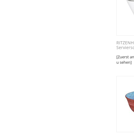
RITZENH
Serviersc
[Zuerst a
u sehen]