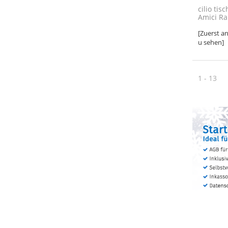
cilio tis
Amici Ra
[Zuerst a
u sehen]
1 - 13