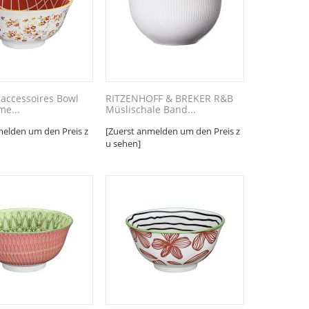
h-accessoires Bowl
RITZENHOFF & BREKER R&B
me...
Müslischale Band...
melden um den Preis z
[Zuerst anmelden um den Preis z
u sehen]