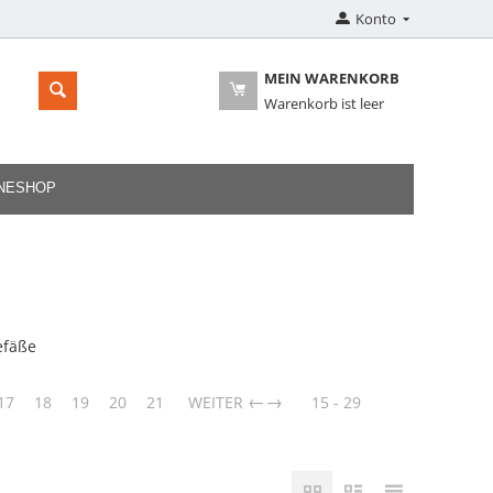
Konto
MEIN WARENKORB
Warenkorb ist leer
INESHOP
efäße
→
17
18
19
20
21
WEITER
15 - 29