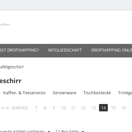
IST DROPSHIPPING?
MITGLIEDSCHAFT
DROPSHIPPING ONL
afelgeschirr
eschirr
Kaffee- & Teeservices
Servierware
Tischbestecke
Trinkg
←
ZURÜCK
7
8
9
10
11
12
13
14
15
16
ueste Artikel sortieren
12 Pro Seite