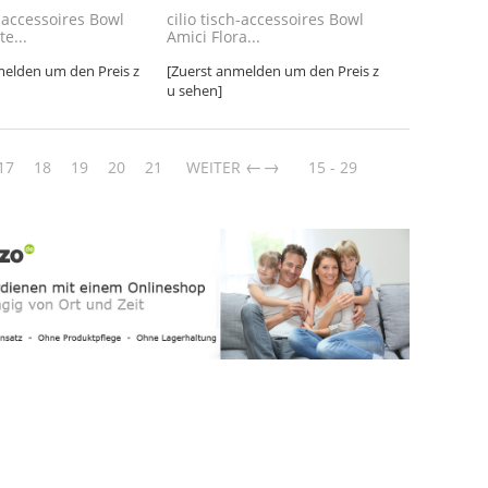
h-accessoires Bowl
cilio tisch-accessoires Bowl
e...
Amici Flora...
melden um den Preis z
[Zuerst anmelden um den Preis z
u sehen]
→
17
18
19
20
21
WEITER
15 - 29