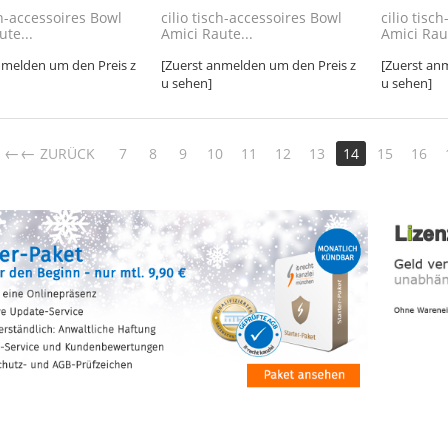
ch-accessoires Bowl
cilio tisch-accessoires Bowl
cilio tisc
ute...
Amici Raute...
Amici Raut
nmelden um den Preis z
[Zuerst anmelden um den Preis z
[Zuerst an
u sehen]
u sehen]
←
ZURÜCK
7
8
9
10
11
12
13
14
15
16