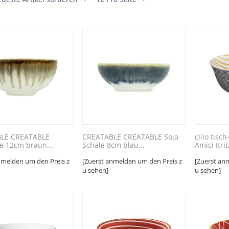
LE CREATABLE
CREATABLE CREATABLE Soja
cilio tisc
e 12cm braun...
Schale 8cm blau...
Amici Kritz
nmelden um den Preis z
[Zuerst anmelden um den Preis z
[Zuerst an
u sehen]
u sehen]