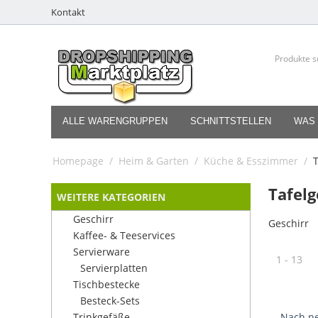
Kontakt
ALLE WARENGRUPPEN
SCHNITTSTELLEN
WAS 
Homepage
/
Heim & Garten
/
Küche & Esszimmer
/
T
Tafelg
WEITERE KATEGORIEN
Geschirr
Geschirr
Kaffee- & Teeservices
Servierware
1 - 13
Servierplatten
Tischbestecke
Besteck-Sets
Trinkgefäße
Nach ne