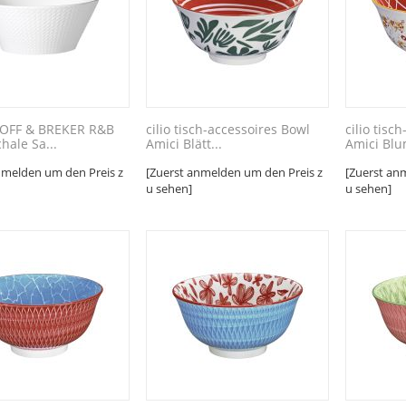
OFF & BREKER R&B
cilio tisch-accessoires Bowl
cilio tisc
hale Sa...
Amici Blätt...
Amici Blu
nmelden um den Preis z
[Zuerst anmelden um den Preis z
[Zuerst an
u sehen]
u sehen]