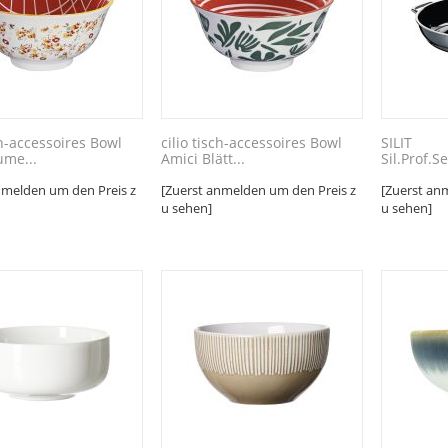
ch-accessoires Bowl
cilio tisch-accessoires Bowl
SILIT
ume...
Amici Blätt...
Sil.Prof.S
nmelden um den Preis z
[Zuerst anmelden um den Preis z
[Zuerst an
u sehen]
u sehen]