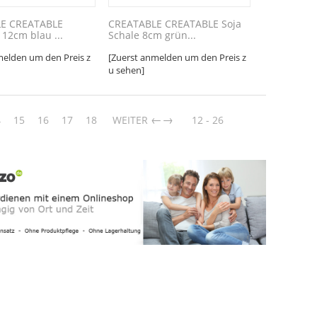
E CREATABLE
CREATABLE CREATABLE Soja
 12cm blau ...
Schale 8cm grün...
melden um den Preis z
[Zuerst anmelden um den Preis z
u sehen]
→
4
15
16
17
18
WEITER
12 - 26