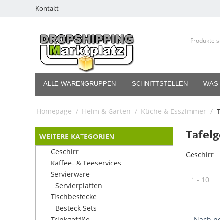
Kontakt
ALLE WARENGRUPPEN
SCHNITTSTELLEN
WAS 
Homepage
/
Heim & Garten
/
Küche & Esszimmer
/
T
Tafelg
WEITERE KATEGORIEN
Geschirr
Geschirr
Kaffee- & Teeservices
Servierware
1 - 10
Servierplatten
Tischbestecke
Besteck-Sets
Trinkgefäße
Nach ne