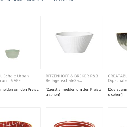
L Schale Urban
RITZENHOFF & BREKER R&B
CREATABL
rün - 6 VPE
BeilagenschaleSa...
Dipschale
nmelden um den Preis z
[Zuerst anmelden um den Preis z
[Zuerst an
u sehen]
u sehen]