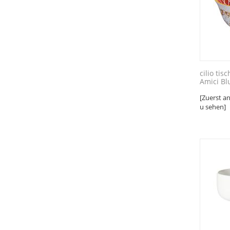
cilio tis
Amici Bl
[Zuerst a
u sehen]