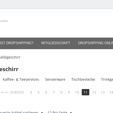
IST DROPSHIPPING?
MITGLIEDSCHAFT
DROPSHIPPING ONL
afelgeschirr
eschirr
Kaffee- & Teeservices
Servierware
Tischbestecke
Trinkg
←
ZURÜCK
4
5
6
7
8
9
10
11
12
13
1
ueste Artikel sortieren
12 Pro Seite