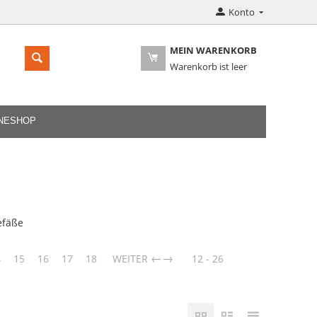
Konto
MEIN WARENKORB
Warenkorb ist leer
INESHOP
efäße
→
4
15
16
17
18
WEITER
12 - 26