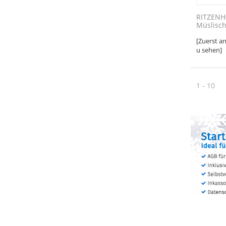
RITZENH
Müslisch
[Zuerst a
u sehen]
1 - 10