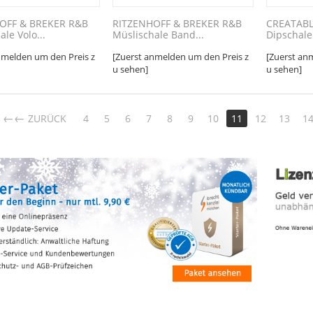
OFF & BREKER R&B
RITZENHOFF & BREKER R&B
CREATABL
ale Volo...
Müslischale Band...
Dipschale
nmelden um den Preis z
[Zuerst anmelden um den Preis z
[Zuerst an
u sehen]
u sehen]
←
ZURÜCK
4
5
6
7
8
9
10
11
12
13
1