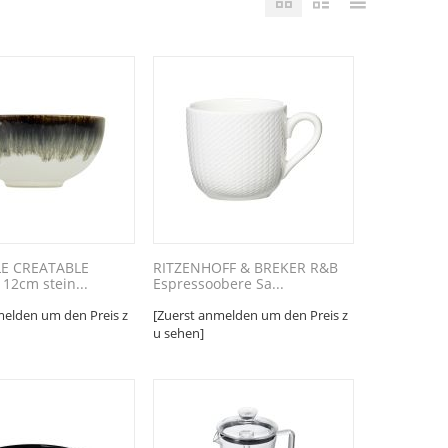
E CREATABLE
RITZENHOFF & BREKER R&B
 12cm stein...
Espressoobere Sa...
melden um den Preis z
[Zuerst anmelden um den Preis z
u sehen]