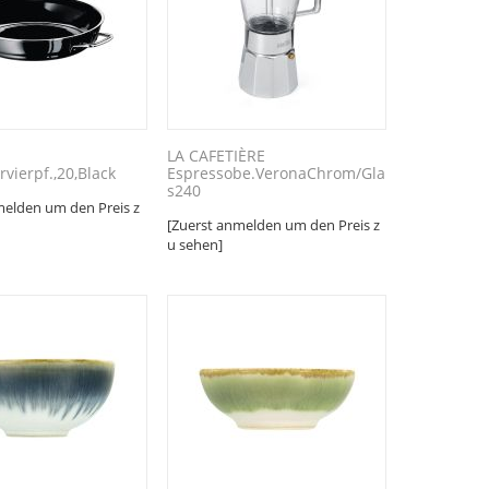
LA CAFETIÈRE
ervierpf.,20,Black
Espressobe.VeronaChrom/Gla
s240
melden um den Preis z
[Zuerst anmelden um den Preis z
u sehen]